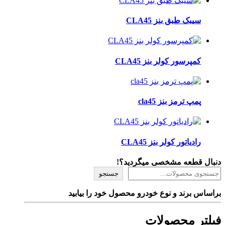
سیبک طبق بنز CLA45
کمپرسور کولر بنز CLA45
پمپ ترمز بنز cla45
رادیاتور کولر بنز CLA45
دنبال قطعه مشخصی میگردید؟!
جستجو
براساس برند و نوع خودرو محصول خود را بیابید
فیلتر محصولات