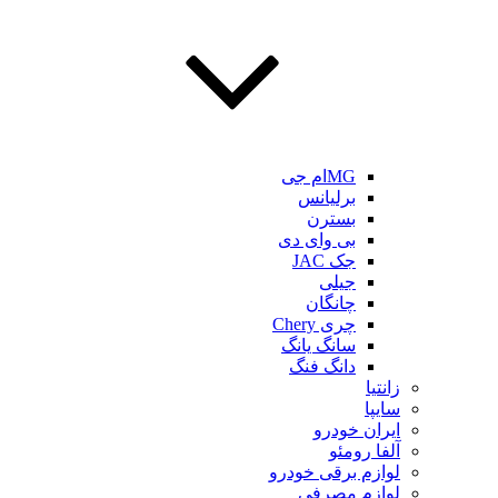
MGام جی
برلیانس
بسترن
بی وای دی
جک JAC
جیلی
چانگان
چری Chery
سانگ یانگ
دانگ فنگ
زانتیا
سایپا
ایران خودرو
آلفا رومئو
لوازم برقی خودرو
لوازم مصرفی