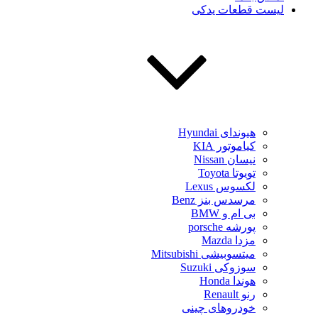
لیست قطعات یدکی
هیوندای Hyundai
کیاموتور KIA
نیسان Nissan
تویوتا Toyota
لکسوس Lexus
مرسدس بنز Benz
بی ام و BMW
پورشه porsche
مزدا Mazda
میتسوبیشی Mitsubishi
سوزوکی Suzuki
هوندا Honda
رنو Renault
خودروهای چینی