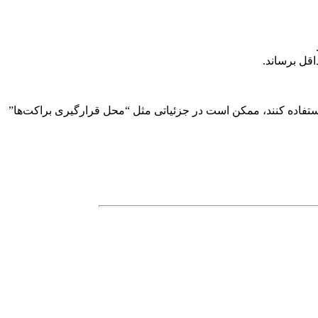
اقل برساند.
حتی اگر دو خودرو (مثلاً کمری و راو۴) از یک موتور استفاده کنند، ممکن است در جزئیاتی مثل “محل قرارگیری براکت‌ها”