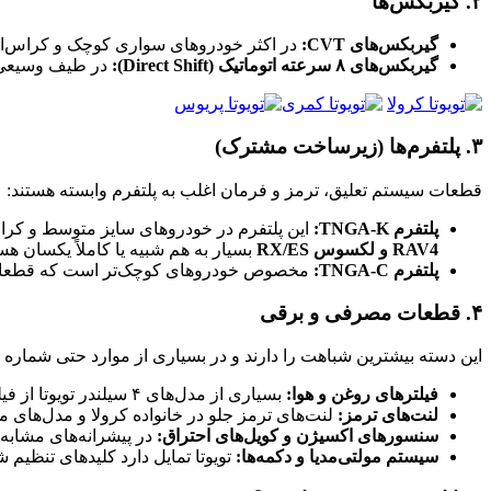
۲. گیربکس‌ها
گیربکس‌های CVT:
در اکثر خودروهای سواری کوچک و کراس‌او
گیربکس‌های ۸ سرعته اتوماتیک (Direct Shift):
در طیف وسیعی ا
۳. پلتفرم‌ها (زیرساخت مشترک)
قطعات سیستم تعلیق، ترمز و فرمان اغلب به پلتفرم وابسته هستند:
پلتفرم TNGA-K:
این پلتفرم در خودروهای سایز متوسط و کرا
RAV4 و لکسوس RX/ES
بسیار به هم شبیه یا کاملاً یکسان هس
پلتفرم TNGA-C:
مخصوص خودروهای کوچک‌تر است که قطعات
۴. قطعات مصرفی و برقی
این دسته بیشترین شباهت را دارند و در بسیاری از موارد حتی شماره فنی (Part Number) یکسانی 
فیلترهای روغن و هوا:
بسیاری از مدل‌های ۴ سیلندر تویوتا از فیلتر روغن یکسانی استفاده می‌کنند.
لنت‌های ترمز:
لنت‌های ترمز جلو در خانواده کرولا و مدل‌های 
سنسورهای اکسیژن و کویل‌های احتراق:
در پیشرانه‌های مشابه (مثلاً موتور ۲.۴ یا ۲.۵ لیتری)، قطعات برقی
سیستم مولتی‌مدیا و دکمه‌ها:
تویوتا تمایل دارد کلیدهای تنظیم 