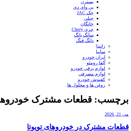
بسترن
بی وای دی
جک JAC
جیلی
چانگان
چری Chery
سانگ یانگ
دانگ فنگ
زانتیا
سایپا
ایران خودرو
آلفا رومئو
لوازم برقی خودرو
لوازم مصرفی
کفپوش خودرو
روغن ها و محلول ها
برچسب:
قطعات مشترک خودروهای
نوشته‌شده
می 21, 2026
در
قطعات مشترک در خودروهای تویوتا