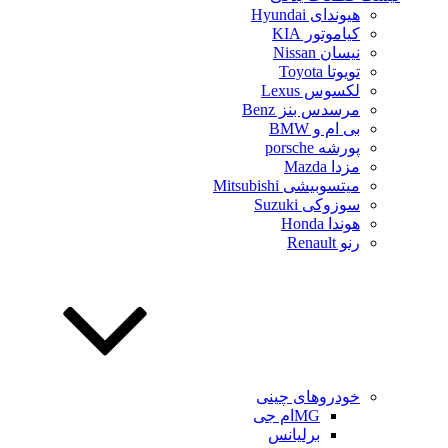
هیوندای Hyundai
کیاموتور KIA
نیسان Nissan
تویوتا Toyota
لکسوس Lexus
مرسدس بنز Benz
بی ام و BMW
پورشه porsche
مزدا Mazda
میتسوبیشی Mitsubishi
سوزوکی Suzuki
هوندا Honda
رنو Renault
خودروهای چینی
MGام جی
برلیانس