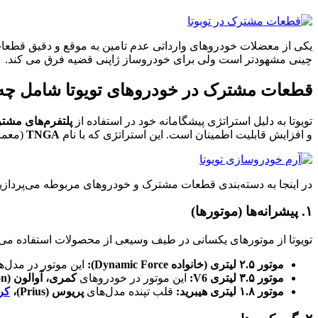
یکی از معضلات خودروهای وارداتی عدم تامین به موقع و دقیق قطعا
چینی مشهودتر است ولی برای خودروساز ژاپنی قضیه فرق می کند.
قطعات مشترک در خودروهای تویوتا شامل چه 
تویوتا به دلیل استراتژی پیشگامانه خود در استفاده از
پلتفرم‌های مشترک ( Platforms
و افزایش قابلیت اطمینان است. این استراتژی که با نام
TNGA
(معمار
در اینجا به دسته‌بندی قطعات مشترک و خودروهای مربوطه می‌پردازی
۱. پیشرانه‌ها (موتورها)
تویوتا از موتورهای یکسانی در طیف وسیعی از محصولات استفاده می‌ک
موتور ۲.۵ لیتری (خانواده Dynamic Force):
این موتور در مدل‌
موتور ۳.۵ لیتری V6:
این موتور در خودروهای
کمری، آوالون (Avalon)، هایلندر و سی‌ینا (Sienna)
موتور ۱.۸ لیتری هیبرید:
قلب تپنده مدل‌های
پریوس (Prius)،
کرولا