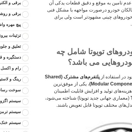
برقی و الکت
عدم تامین به موقع و دقیق قطعات یدکی آن
الکان خودرو درصورت مواجهه با مشکل فنی
برقی و روشن
 خودروهای چینی مشهودتر است ولی برای
پیچ مهره وا
تزئینات بیرو
تعلیق و جلوب
روهای تویوتا شامل چه
دستگیره و ق
ودروهایی می باشد؟
رام و اکسل
ود در استفاده از
پلتفرم‌های مشترک (Shared
رینگ و لاستی
، یکی از موفق‌ترین
سوخت رسان
ینه‌های تولید و افزایش قابلیت اطمینان
(معماری جهانی جدید تویوتا) شناخته می‌شود،
سیستم اگزوز
‌های مختلف تویوتا قابل تعویض باشند.
سیستم ترمز
سیستم خنک ک