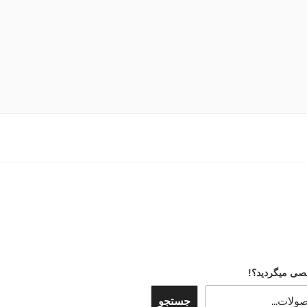
صی میگردید؟!
جستجو