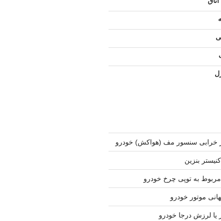
اتاق
ی
ل
 خرابی سنسور مف (هواکش) خودرو
نیستر بنزین
ربوط به توپی چرخ خودرو
نی موتور خودرو
 یا لرزش درجا خودرو