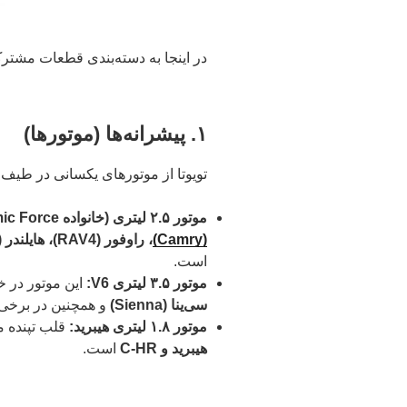
در اینجا به دسته‌بندی قطعات مشتر
۱. پیشرانه‌ها (موتورها)
تویوتا از موتورهای یکسانی در طیف
موتور ۲.۵ لیتری (خانواده Dynamic Force):
(Camry)
، راوفور (RAV4)، هایلندر (Highlander) و حتی لکسوس ES
است.
موتور ۳.۵ لیتری V6:
این موتور در 
سی‌ینا (Sienna)
و همچنین در برخی
موتور ۱.۸ لیتری هیبرید:
قلب تپنده 
هیبرید و C-HR
است.