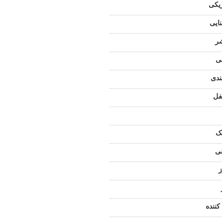
ریکی
ایی
شر
نی
ندی
فل
ک
ی
ننده