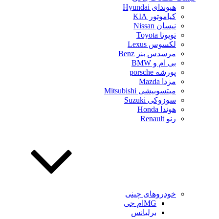
هیوندای Hyundai
کیاموتور KIA
نیسان Nissan
تویوتا Toyota
لکسوس Lexus
مرسدس بنز Benz
بی ام و BMW
پورشه porsche
مزدا Mazda
میتسوبیشی Mitsubishi
سوزوکی Suzuki
هوندا Honda
رنو Renault
خودروهای چینی
MGام جی
برلیانس