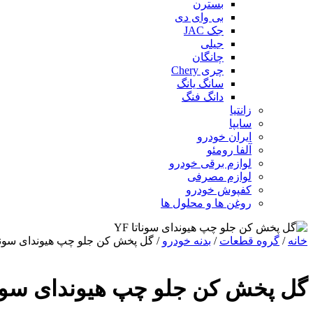
بسترن
بی وای دی
جک JAC
جیلی
چانگان
چری Chery
سانگ یانگ
دانگ فنگ
زانتیا
سایپا
ایران خودرو
آلفا رومئو
لوازم برقی خودرو
لوازم مصرفی
کفپوش خودرو
روغن ها و محلول ها
خانه
/
گروه قطعات
/
بدنه خودرو
/ گل پخش کن جلو چپ هیوندای سوناتا 
گل پخش کن جلو چپ هیوندای سوناتا