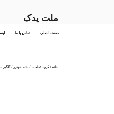
فتن
ه
حتوا
ملت یدک
فروشگاه اینترنتی لوازم و قطعات ی
صفحه اصلی
تماس با ما
لیس
خانه
/
گروه قطعات
/
بدنه خودرو
/ گلگیر مو