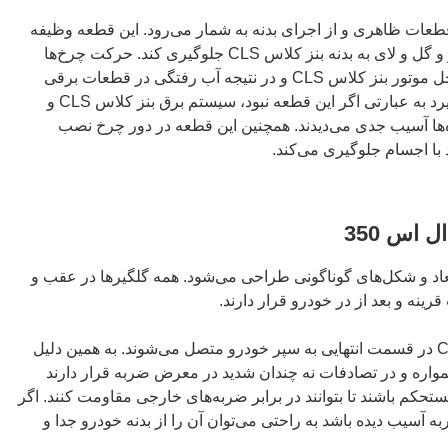
 ال اس 350، یکی از قطعات ظاهری و از اجرای بدنه به شمار می‌رود. این قطعه وظیفه
دارد تا از پاشیده شدن آب، سنگ ریز و گل و لای به بدنه بنز کلاس CLS جلوگیری کند. حرکت چرخ‌ها
سبب پاشیده شدن آب و سنگ به داخل موتور بنز کلاس CLS و در نتیجه آب رفتگی در قطعات برقی
می‌شود که گلگیر جلوی آنها را می‌گیرد به عبارتی اگر این قطعه نبود، سیستم برق بنز کلاس CLS و
ه‌ها آسیب جدی می‌دیدند. همچنین این قطعه در دور چرخ نصب
 با اجسام جلوگیری می‌کند.
اس 350
بعاد و شکل‌های گوناگونی طراحی می‌شود. همه گلگیرها در عقب و
ه و بعد از در خودرو قرار دارند.
گلگیرهای جلو و عقب بنز کلاس CLS در قسمت انتهایی به سپر خودرو متصل می‌شوند. به همین دلیل
مواره و در تصادفات نه چندان شدید در معرض ضربه قرار دارند
ستحکم باشند تا بتوانند در برابر ضربه‌های خارجی مقاومت کنند. اگر
ال اس 350 در اثر ضربه آسیب دیده باشد به راحتی می‌توان آن را از بدنه خودرو جدا و