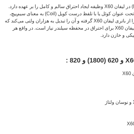
سیستم جرقه‌زنی (Ignition System) در لیفان X60 وظیفه ایجاد احتراق سالم و کامل را بر عهده دارد.
این سیستم بر یک قطعه بسیار مهم تحت عنوان کوئل یا با تلفظ درست کویل (Coil) به معنای سیم‌پیچ،
متکی است که جریان با ولتاژ پایین را از باتری لیفان X60 گرفته و آن را تبدیل به هزاران ولتی می‌کند که
برای ایجاد جرقه الکتریکی در شمع لیفان X60 برای احتراق در محفظه سیلندر نیاز است. در واقع هر
سامانه کویل یک 
