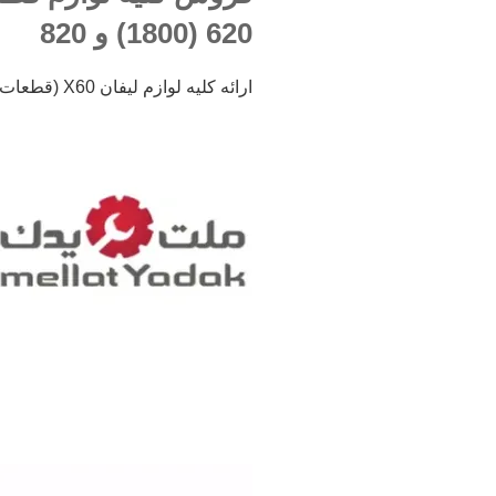
620 (1800) و 820
ارائه کلیه لوازم لیفان X60 (قطعات برقی) از بازار ملت تهران