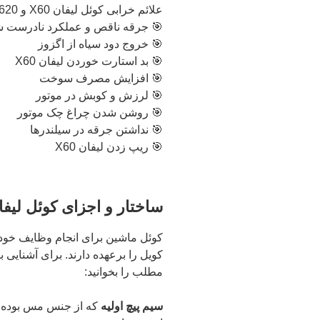
علائم خرابی کوئل لیفان X60 و 620 (1800) و 820 :
🎯 جرقه ناقص و عملکرد نادرست شمع 
🎯 خروج دود سیاه از اگزوز
🎯 بد استارت خوردن لیفان X60
🎯 افزایش مصرف سوخت
🎯 لرزش و کوبش در موتور
🎯 روشن شدن چراغ چک موتور
🎯 نداشتن جرقه در سیلندرها
🎯 ریپ زدن لیفان X60
ساختار و اجزای کوئل لیفان X60 و 620 (1800) و 820 چگونه
کوئل ماشین برای انجام وظایف خود 
مطلب را بخوانید:
سیم پیچ اولیه