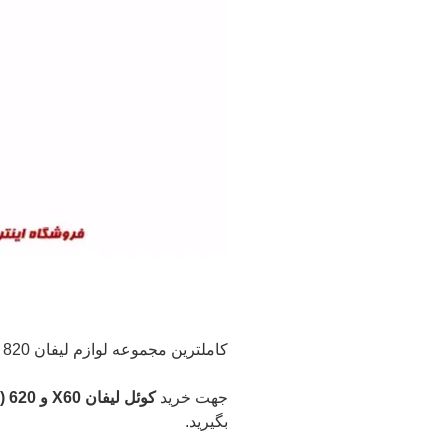
کاملترین مجموعه لوازم لیفان 820 اعم از (بدنه – موتوری – برقی و …(
جهت خرید
کوئل لیفان X60 و 620 (1800) و 820 و سایر قطعات برقی لیفان X60
بگیرید.