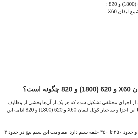
لیفان X60
 است؟
از اجزای مختلفی تشکیل شده که هر یک از آن‌ها بخشی از وظایف
کویل را برعهده دارند. برای آشنایی با این اجزا و ساختار کوئل لیفان X60 و 620 (1800) و 820 ادامه این
که از جنس مس بوده و حدود ۲۵۰ تا ۳۵۰ حلقه سیم دارد. مقاومت این سیم پیچ در حدود ۳