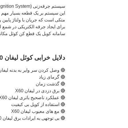
قطع کن کوئل مکانیکی و خازن دارد.
دلایل خرابی کوئل لیفان X60 و 620 (1800) و 820 :
 وصل کردن سر وایر به بدنه لیفان X60
🔴 گرمای زیاد
🔴 گذشت زمان
🔴 برق دزدی در لیفان X60
🔴 عملکرد ناصحیح باتری لیفان X60 و نوسان ولتاژ
🔴 استفاده از کویل بی کیفیت
🔴 مع های معیوب لیفان X60
🔴 بی توجهی به ایرادات برق لیفان X60