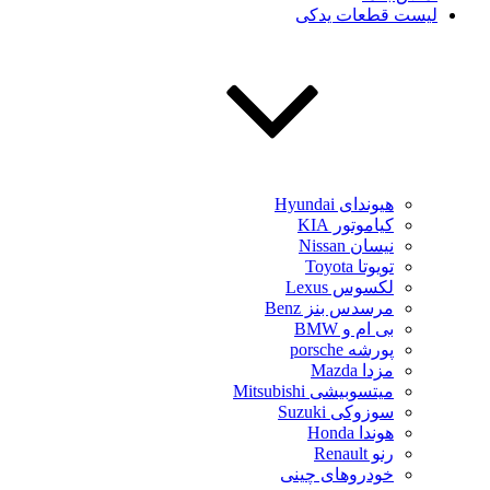
لیست قطعات یدکی
هیوندای Hyundai
کیاموتور KIA
نیسان Nissan
تویوتا Toyota
لکسوس Lexus
مرسدس بنز Benz
بی ام و BMW
پورشه porsche
مزدا Mazda
میتسوبیشی Mitsubishi
سوزوکی Suzuki
هوندا Honda
رنو Renault
خودروهای چینی