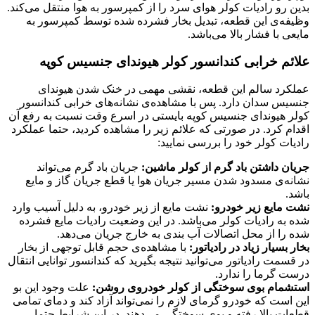
بدین رو رادیات کولر هوای سرد را از کمپرسور به هوا منتقل می‌کند.
وظیفه‌ی این قطعه، تبدیل بخار فشرده شده توسط کمپرسور به
مایعی با فشار بالا می‌باشد.
علائم خرابی کندانسور کولر هیوندای جنسیس کوپه
عملکرد سالم این قطعه، نقشی مهمی در خنک شدن هیوندای
جنسیس سدان دارد. پس با مشاهده‌ی نشانه‌های خرابی کندانسور
کولر هیوندای جنسیس کوپه بایستی در اسرع وقت نسبت به رفع آن
اقدام کرد. در صورتی که علائم زیر را مشاهده کردید، حتما عملکرد
رادیات کولر خود را بررسی نمایید:
جریان داشتن باد گرم از کولر ماشین:
جریان باد گرم می‌تواند
نشانه‌ی مسدود شدن مسیر جریان هوا یا قطع جریان گاز و مایع
باشد.
نشت مایع زیر خودرو:
نشت مایع از زیر خودرو، به دلیل آسیب وارد
شده به رادیات کولر می‌باشد. در این وضعیت رادیات مایع فشرده
شده را از محل اتصالات آب بندی به خارج جریان می‌دهد.
بخار بسیار زیاد در رادیاتور:
با مشاهده‌ی حجم قابل توجهی از بخار
در قسمت رادیاتور می‌توانید نتیجه بگیرید که کندانسور توانایی انتقال
درست گرما را ندارد.
استشمام بوی سوختگی از کولر خودروی روشن:
علت وجود این بو
این است که خودرو گرمای لازم را نمی‌تواند آزاد کند و دمای تمامی
قطعات بالا رفته و بوی سوختگی می‌دهند. در این شرایط حتما