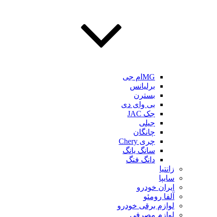
MGام جی
برلیانس
بسترن
بی وای دی
جک JAC
جیلی
چانگان
چری Chery
سانگ یانگ
دانگ فنگ
زانتیا
سایپا
ایران خودرو
آلفا رومئو
لوازم برقی خودرو
لوازم مصرفی