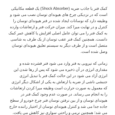
کمک فنر یا جاذب ضربه (Shock Absorber) یک قطعه مکانیکی
است که در نزدیکی چرخ های هیوندای توسان نصب می شود و
وظیفه دارد که نوسانات ایجاد شده در فنر هیوندای توسان را
کنترل و در نهایت میرا کند. میزان حرکت فنر و ارتعاشات وارده
به کمک فنر را می توان عامل اصلی افزایش یا کاهش عمر کمک
دانست. همچنین کمک فنر عقب توسان از یک طرف به شاسی
متصل است و از طرف دیگر به سیستم تعلیق هیوندای توسان
وصل شده است.
زمانی که نیرویی به فنر وارد می شود فنر فشرده شده و
مقداری انرژی در آن ذخیره می شود که پس از رها شدن این
انرژی آزاد می شود در این حالت کمک فنر با تبدیل انرژی
جنبشی ناشی از ضربه یا ارتعاش به یکی از اشکال دیگر انرژی
که معمول به صورت حرارت است وظیفه میرا کردن ارتعاشات
را به انجام می رساند. در صورت عدم وجود کمک فنر در
هیوندای توسان و از بین نرفتن نوسان فنر چرخ خودرو از سطح
جاده جدا می شد و کنترل هیوندای توسان از اختیار راننده خارج
می شد؛ همچنین نرمی و راحتی سواری نیز کاهش می یافت.