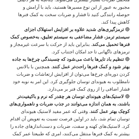
مجبور به عبور از این نوع مسیرها هستید، باید با آرامش و
حوصله رانندگی کنید تا فشار و ضربات سخت به کمک فنرها
کاهش پیدا کند.
🔴
ترمزگیری‌های شدید علاوه بر افزایش استهلاک اجزای
سیستم ترمز، فشار مضاعفی به سیستم تعلیق، به‌خصوص کمک
فنرها تحمیل می‌کند
. بنابراین باید از حرکت با سرعت غیرمجاز و
ترمزهای ناگهانی تا حد امکان اجتناب کرد.
🔴
تنظیم باد تایرها باعث می‌شود که چسبندگی چرخ‌ها به جاده
بهتر شود و کمک فنرها راحت‌تر عمل کنند
. همچنین با بالانس
کردن دوره‌ای چرخ‌ها می‌توان از افزایش ارتعاشات و ضربات
نامطلوب به هیوندای توسان جلوگیری کرد. این امر به نوبه خود
فشار اضافی را از روی کمک فنر بر می‌دارد.
🔴
لاستیک‌های هیوندای توسان هر چقدر که نرم و باکیفیت‌تر
باشند، به همان اندازه می‌توانند در جذب ضربات و ناهمواری‌های
کوچک بهتر عمل کنند
. وقتی که عمر مفید لاستیک هیوندای
توسان تمام شد، باید در اولین فرصت نسبت به تعویض آن اقدام
کرد. لاستیک‌های کهنه و سفت، ضربات و دست‌اندازهای جاده را
بیشتر به کمک فنرها منتقل می‌کنند، امری که طبیعتا عمر کمک