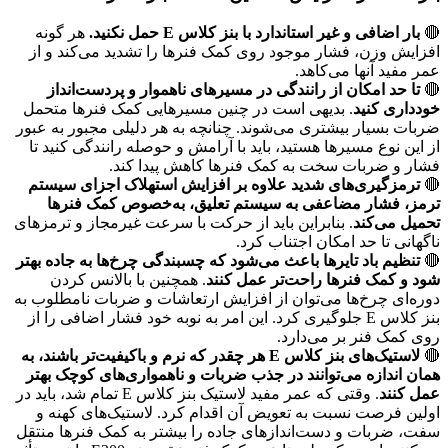
🔴
بار اضافی و غیر استاندارد با بنز کلاس E حمل نکنید.
هر گونه
افزایش وزن، فشار موجود روی کمک فنرها را تشدید می‌کند و از
عمر مفید آنها می‌کاهد.
🔴
تا حد امکان از رانندگی در مسیرهای ناهموار و پردست‌انداز
خودداری کنید
. بدیهی است در چنین مسیرهایی کمک فنرها متحمل
ضربات بسیار بیشتری می‌شوند. چنانچه به هر دلیلی مجبور به عبور
از این نوع مسیرها هستید، باید با آرامش و حوصله رانندگی کنید تا
فشار و ضربات سخت به کمک فنرها کاهش پیدا کند.
🔴
ترمزگیری‌های شدید علاوه بر افزایش استهلاک اجزای سیستم
ترمز، فشار مضاعفی به سیستم تعلیق، به‌خصوص کمک فنرها
تحمیل می‌کند
. بنابراین باید از حرکت با سرعت غیرمجاز و ترمزهای
ناگهانی تا حد امکان اجتناب کرد.
🔴
تنظیم باد تایرها باعث می‌شود که چسبندگی چرخ‌ها به جاده بهتر
شود و کمک فنرها راحت‌تر عمل کنند
. همچنین با بالانس کردن
دوره‌ای چرخ‌ها می‌توان از افزایش ارتعاشات و ضربات نامطلوب به
بنز کلاس E جلوگیری کرد. این امر به نوبه خود فشار اضافی را از
روی کمک فنر بر می‌دارد.
🔴
لاستیک‌های بنز کلاس E هر چقدر که نرم و باکیفیت‌تر باشند، به
همان اندازه می‌توانند در جذب ضربات و ناهمواری‌های کوچک بهتر
عمل کنند
. وقتی که عمر مفید لاستیک بنز کلاس E تمام شد، باید در
اولین فرصت نسبت به تعویض آن اقدام کرد. لاستیک‌های کهنه و
سفت، ضربات و دست‌اندازهای جاده را بیشتر به کمک فنرها منتقل