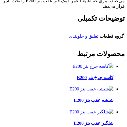
می‌کنند، امری که طبیعتا عمر کمک فنر عقب بنز E200 را تحت تأثیر
قرار می‌دهد.
توضیحات تکمیلی
گروه قطعات
تعلیق و جلوبندی
محصولات مرتبط
کاسه چرخ بنز E200
شیشه عقب بنز E200
شلگیر عقب بنز E200