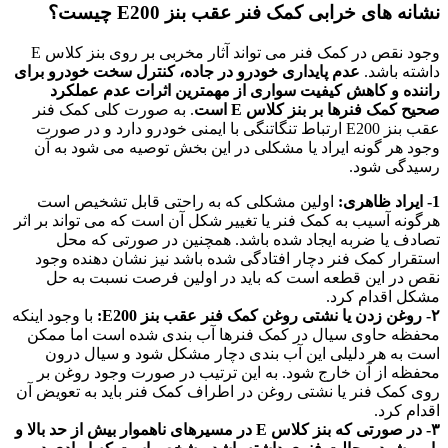
نشانه های خرابی کمک فنر عقب بنز E200 چیست؟
وجود نقص در کمک فنر می تواند آثار مخربی بر روی بنز کلاس E
داشته باشد.
عدم پایداری خودرو در جاده، کنترل سخت خودرو برای
راننده و کاهش کیفیت سواری از مهمترین اثرات عدم عملکرد
صحیح کمک فنرها بر بنز کلاس E است
. به صورت کلی کمک فنر
عقب بنز E200 ارتباط تنگاتنگی با ایمنی خودرو دارد و در صورت
وجود هر گونه ایراد یا مشکلی در این بخش توصیه می شود به آن
رسیدگی شود.
1- ایراد ظاهری:
اولین مشکلی که به راحتی قابل تشخیص است
هرگونه آسیب به کمک فنر یا تغییر شکل آن است که می تواند بر اثر
تصادف یا ضربه ایجاد شده باشد. همچنین در صورتی که محل
استقرار کمک فنر دچار افتادگی شده باشد نیز نشان دهنده وجود
نقص در این قطعه است که باید در اولین فرصت نسبت به حل
مشکل اقدام کرد.
۲- روغن زدن یا نشتی روغن کمک فنر عقب بنز E200:
با وجود اینکه
محفظه حاوی سیال در کمک فنرها آب بندی شده است اما ممکن
است به هر دلیلی این آب بندی دچار مشکل شود و سیال درون
محفظه از آن خارج شود. به این ترتیب در صورت وجود روغن بر
روی کمک فنر یا نشتی روغن در اطراف کمک فنر باید به تعویض آن
اقدام کرد.
۳- در صورتی که بنز کلاس E در مسیرهای ناهموار بیش از حد بالا و