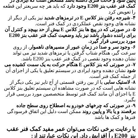
پایین شود و حالت فنری داشته باشد مشخص است که ایرادی در
کمک فنر عقب بنز E200 وجود دارد
که باید هر چه سریعتر این قطعه
را تعویض کرد
۴- شیرجه رفتن بنز کلاس E در ترمزهای شدید
نیز یکی از دیگر از
نشانه های وجود نقص عملکردی در کمک فنر است.
۵- در صورتی که در پیچ ها بنز کلاس E بیش از حد بپیچد و کنترل آن
برای راننده دشوار باشد نیز باید وضعیت کمک فنر عقب بنز E200
مورد بررسی قرار گیرد.
۶- وجود سر و صدا در زمان عبور از مسیرهای ناهموار
، از روی
سرعت گیر، هنگام شتاب گرفتن یا ترمزهای شدید نیز می تواند
نشان دهنده وجود نقصی در کمک فنر عقب بنز E200 باشد.
۷- در صورتی که بنز کلاس E هنگام حرکت به یک سمت کشیده می
شود
نشان دهنده وجود ایرادی در سیستم تعلیق یا یکی از اجزای آن
از جمله کمک فنر است.
۸- لاستیک سابی
یا از بین رفتن قسمتی از آج تایر نیز یکی دیگر از
نشانه هایی است که در صورت مشاهده آن سیستم تعلیق بنز کلاس
E یا اجزای آن مانند کمک فنر توسط متخصصین مورد بررسی قرار
بگیرد.
۹- در صورتی که چرخهای خودرو به اصطلاح روی سطح جاده
برقصند و یا بالا و پایین روند
ممکن است دلیل این اتفاق فرسودگی
فنرها و کمک ها باشد
با رعایت برخی نکات می‌توان عمر مفید کمک فنر عقب
بنز E200 را افزایش داد. این نکات عبارتند از: