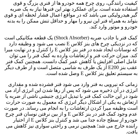
کیفیت رانندگی، روی چرخ همه خودرو ها از فنری بزرگ و قوی
استفاده شده است. برای عملکرد بهتر این فنرها نیاز به یک ضربه
گیر هیدرولیکی می باشد که در مواقع اعمال فشار لحظه ای و قوی
بتواند به همراه فنر این نیرو را مهار و حداقل تنش ممکن را به بدنه
خودرو و موتور وارد کند.
کمک فنر یا جاذب ضربه (Shock Absorber) یک قطعه مکانیکی است
که در نزدیکی چرخ های بنز کلاس E نصب می شود و وظیفه دارد
که نوسانات ایجاد شده در فنر بنز کلاس E را کنترل و در نهایت میرا
کند. میزان حرکت فنر و ارتعاشات وارده به کمک فنر را می توان
عامل اصلی افزایش یا کاهش عمر کمک دانست. همچنین کمک فنر
عقب بنز E200 از یک طرف به شاسی متصل است و از طرف دیگر
به سیستم تعلیق بنز کلاس E وصل شده است.
زمانی که نیرویی به فنر وارد می شود فنر فشرده شده و مقداری
انرژی در آن ذخیره می شود که پس از رها شدن این انرژی آزاد می
شود در این حالت کمک فنر با تبدیل انرژی جنبشی ناشی از ضربه یا
ارتعاش به یکی از اشکال دیگر انرژی که معمول به صورت حرارت
است وظیفه میرا کردن ارتعاشات را به انجام می رساند. در صورت
عدم وجود کمک فنر در بنز کلاس E و از بین نرفتن نوسان فنر چرخ
خودرو از سطح جاده جدا می شد و کنترل بنز کلاس E از اختیار
راننده خارج می شد؛ همچنین نرمی و راحتی سواری نیز کاهش می
یافت.