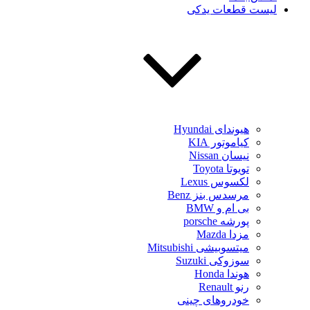
لیست قطعات یدکی
هیوندای Hyundai
کیاموتور KIA
نیسان Nissan
تویوتا Toyota
لکسوس Lexus
مرسدس بنز Benz
بی ام و BMW
پورشه porsche
مزدا Mazda
میتسوبیشی Mitsubishi
سوزوکی Suzuki
هوندا Honda
رنو Renault
خودروهای چینی