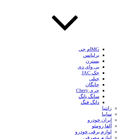
MGام جی
برلیانس
بسترن
بی وای دی
جک JAC
جیلی
چانگان
چری Chery
سانگ یانگ
دانگ فنگ
زانتیا
سایپا
ایران خودرو
آلفا رومئو
لوازم برقی خودرو
لوازم مصرفی