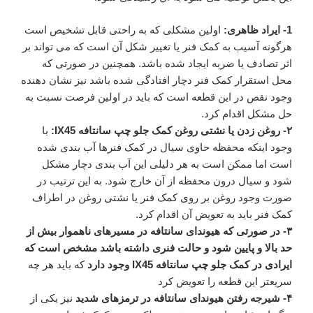
1- ایراد ظاهری:
اولین مشکلی که به راحتی قابل تشخیص است
هرگونه آسیب به کمک فنر یا تغییر شکل آن است که می تواند بر
اثر تصادف یا ضربه ایجاد شده باشد. همچنین در صورتی که
محل استقرار کمک فنر دچار افتادگی شده باشد نیز نشان دهنده
وجود نقص در این قطعه است که باید در اولین فرصت نسبت به
حل مشکل اقدام کرد.
۲- روغن زدن یا نشتی روغن کمک جلو چپ سانتافه IX45:
با
وجود اینکه محفظه حاوی سیال در کمک فنرها آب بندی شده
است اما ممکن است به هر دلیلی این آب بندی دچار مشکل
شود و سیال درون محفظه از آن خارج شود. به این ترتیب در
صورت وجود روغن بر روی کمک فنر یا نشتی روغن در اطراف
کمک فنر باید به تعویض آن اقدام کرد.
۳- در صورتی که هیوندای سانتافه در مسیرهای ناهموار بیش از
حد بالا و پایین شود و حالت فنری داشته باشد مشخص است که
ایرادی در کمک جلو چپ سانتافه IX45 وجود دارد
که باید هر چه
سریعتر این قطعه را تعویض کرد
۴- شیرجه رفتن هیوندای سانتافه در ترمزهای شدید
نیز یکی از