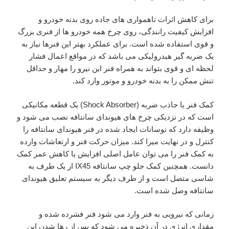
برای کاهش اثرات ناهمواری های جاده روی بدنه خودرو و
افزایش کیفیت رانندگی، روی چرخ همه خودرو ها از فنری بزرگ
و قوی استفاده شده است. برای عملکرد بهتر این فنرها نیاز به
یک ضربه گیر هیدرولیکی می باشد که در مواقع اعمال فشار
لحظه ای و قوی بتواند به همراه فنر این نیرو را مهار و حداقل
تنش ممکن را به بدنه خودرو و موتور وارد کند.
کمک فنر یا جاذب ضربه (Shock Absorber) یک قطعه مکانیکی
است که در نزدیکی چرخ های هیوندای سانتافه نصب می شود و
وظیفه دارد که نوسانات ایجاد شده در فنر هیوندای سانتافه را
کنترل و در نهایت میرا کند. میزان حرکت فنر و ارتعاشات وارده
به کمک فنر را می توان عامل اصلی افزایش یا کاهش عمر کمک
دانست. همچنین کمک جلو چپ سانتافه IX45 از یک طرف به
شاسی متصل است و از طرف دیگر به سیستم تعلیق هیوندای
سانتافه وصل شده است.
زمانی که نیرویی به فنر وارد می شود فنر فشرده شده و
مقداری انرژی در آن ذخیره می شود که پس از رها شدن این