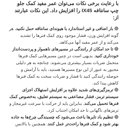
با رعایت برخی نکات می‌توان عمر مفید کمک جلو
چپ سانتافه IX45 را افزایش داد. این نکات عبارتند
از:
🔴
بار اضافی و غیر استاندارد با هیوندای سانتافه حمل نکنید.
هر
گونه افزایش وزن، فشار موجود روی کمک فنرها را تشدید
می‌کند و از عمر مفید آنها می‌کاهد.
🔴
تا حد امکان از رانندگی در مسیرهای ناهموار و پردست‌انداز
خودداری کنید
. بدیهی است در چنین مسیرهایی کمک فنرها
متحمل ضربات بسیار بیشتری می‌شوند. چنانچه به هر دلیلی
مجبور به عبور از این نوع مسیرها هستید، باید با آرامش و
حوصله رانندگی کنید تا فشار و ضربات سخت به کمک فنرها
کاهش پیدا کند.
🔴
ترمزگیری‌های شدید علاوه بر افزایش استهلاک اجزای
سیستم ترمز، فشار مضاعفی به سیستم تعلیق، به‌خصوص کمک
فنرها تحمیل می‌کند
. بنابراین باید از حرکت با سرعت غیرمجاز و
ترمزهای ناگهانی تا حد امکان اجتناب کرد.
🔴
تنظیم باد تایرها باعث می‌شود که چسبندگی چرخ‌ها به جاده
بهتر شود و کمک فنرها راحت‌تر عمل کنند
. همچنین با بالانس