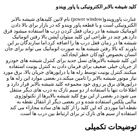
کلید شیشه بالابر الکترونیکی یا پاور ویندو
عبارت پاورویندو(power window) نام لاتین کلیدهای شیشه بالابر
الکترونیکی است و با قطعه پاور ویندو که در بازار برای بالا دادن
اتوماتیک شیشه ها در زمان قفل کردن درب ها استفاده میشود فرق
دارد.هر چند در طراحی این کلید میتوان آپشن بالا رفتن اتوماتیک
شیشه ها در زمان قفل درب ها را اضافه کرد.اما سازندگان بر این
باورند که بالا رفتن شیشه ها به صورت اتوماتیک می تواند برای جان
انسان بخصوص کودکان خطر ایجادکند.
این کلید شیشه بالابرهای نسل جدید برای کنترل شیشه های خودرو
از جریان خیلی ضعیف برای فرمان دادن به کنترل یونیت استفاده
میکنند.کنترل یونیت توسط رله ها یا درایورهای جریان بالا، برق مورد
نیاز موتور شیشه بالابر را تامین میکند.در بعضی موارد این رله ها و
درایورهای برق بر روی خود مجموعه کلید شیشه بالابر قرار دارد و
اطلاعات تنها با استفاده از دو سیم نازک به درب های دیگر منتقل
می شود.در بعضی از این نوع کلید شیشه بالابرها از تکنولوژوی
مالتی پلکس استفاده شده و در بعضی دیگر از انتقال نقطه به
نقطه.اما موردی که این کلید را از کلید های ساده مجازاء می کند
استفاده از سیم های نازک تر برای ارتباط بین درب ها است.
توضیحات تکمیلی