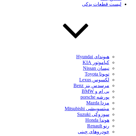
لیست قطعات یدکی
هیوندای Hyundai
کیاموتور KIA
نیسان Nissan
تویوتا Toyota
لکسوس Lexus
مرسدس بنز Benz
بی ام و BMW
پورشه porsche
مزدا Mazda
میتسوبیشی Mitsubishi
سوزوکی Suzuki
هوندا Honda
رنو Renault
خودروهای چینی