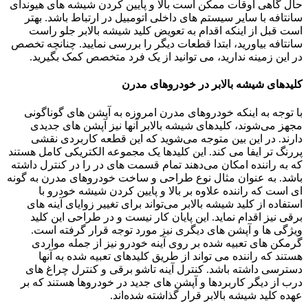
حال گاهی اوقات ممکن است بالا و پایین کردن شیشه های هیوندای
سانتافه با سایر سیستم های داخلی اتومبیل در ارتباط باشد. بهتر
است قبل از اینکه اقدام به تعویض کلید شیشه بالابر جلو راست
سانتافه بیاورید، ابتدا قطعات دیگر را بررسی نمایید. چنانچه تخصص
در این زمینه ندارید، می توانید از یک فرد متخصص کمک بگیرید.
کلیدهای شیشه بالابر در خودروهای مدرن
با توجه به اینکه خودروهای مدرن امروزه به آپشن های گوناگونی
مجهز می‌شوند، کلیدهای شیشه بالابر آنها نیز آپشن های جدیدی
دارند. در این بین متوجه می‌شوید که این قطعه کاربردی نقشی
پررنگ تر ایفا می کند. این کلیدها یک مجموعه الکتریکی کامل هستند
که به راننده امکان می‌دهند تمام قسمت های در را در کنترل داشته
باشد. به عنوان مثال نوع طراحی و ساخت خودروهای مدرن به گونه‌
ای است که راننده علاوه بر بالا و پایین کردن شیشه خودرو با
استفاده از کلید شیشه بالابر می‌تواند برای تغییر زوایای آینه های
برقی نیز اقدام نماید. این پایان کار نیست و در طراحی این کلید
ویژگی ها و آپشن های دیگری نیز مورد توجه قرار گرفته است.
گرمکن های تعبیه شده بر روی آینه خودرو نیز از جمله مواردی
هستند که راننده می تواند از طریق کلیدهای تعبیه شده به آنها
دسترسی داشته باشد. کنترل آینه تاشو برقی و کنترل چراغ های
درب از دیگر کاربردها و آپشن های جدید در خودروها هستند که بر
عهده کلید شیشه بالابر قرار گذاشته شده‌اند.