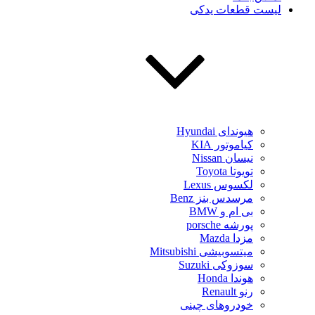
لیست قطعات یدکی
هیوندای Hyundai
کیاموتور KIA
نیسان Nissan
تویوتا Toyota
لکسوس Lexus
مرسدس بنز Benz
بی ام و BMW
پورشه porsche
مزدا Mazda
میتسوبیشی Mitsubishi
سوزوکی Suzuki
هوندا Honda
رنو Renault
خودروهای چینی