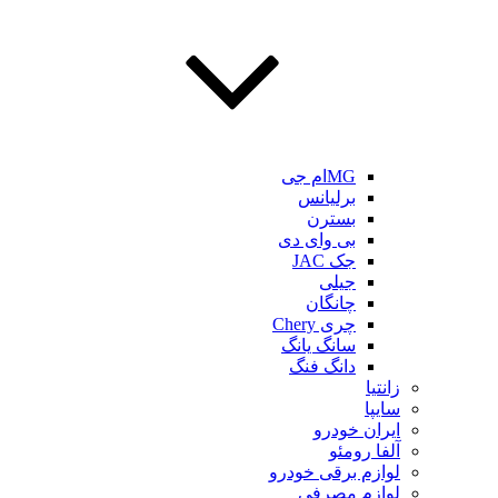
MGام جی
برلیانس
بسترن
بی وای دی
جک JAC
جیلی
چانگان
چری Chery
سانگ یانگ
دانگ فنگ
زانتیا
سایپا
ایران خودرو
آلفا رومئو
لوازم برقی خودرو
لوازم مصرفی