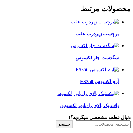
محصولات مرتبط
برچسب زیردرب عقب
سگدست جلو لکسوس
آرم لکسوس ES350
پلاستیک بالای رادیاتور لکسوس
دنبال قطعه مشخصی میگردید؟!
جستجو