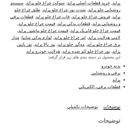
پراید
,
خرید قطعات اصلی پراید
,
سوکت چراغ جلو پراید
,
سیستم
روشنایی جلو پراید
,
شدت نور چراغ جلو پراید
,
طلق چراغ جلو
پراید
,
فروش چراغ جلو پراید
,
قاب چراغ جلو پراید
,
قطعات برقی
و روشنایی پراید
,
قطعات یدکی پراید
,
قیمت چراغ جلو پراید
,
قیمت چراغ جلو فابریک پراید
,
قیمت چراغ جلو ماشین پراید
,
لامپ هدلایت پراید
,
لنز چراغ جلو پراید
,
لوازم یدکی سایپا
,
مدار
برق چراغ جلو پراید
,
مه‌گیر جلو پراید
,
نور بالا پراید
,
نور پایین
پراید
,
نور چراغ جلو کم شده پراید
,
هدلایت خودرو پراید
این محصول در دسته بندی های زیر قرار گرفته:
بدنه خودرو
برقی و روشنایی
پراید
قطعات برقی، الکتریکی
توضیحات
توضیحات تکمیلی
توضیحات