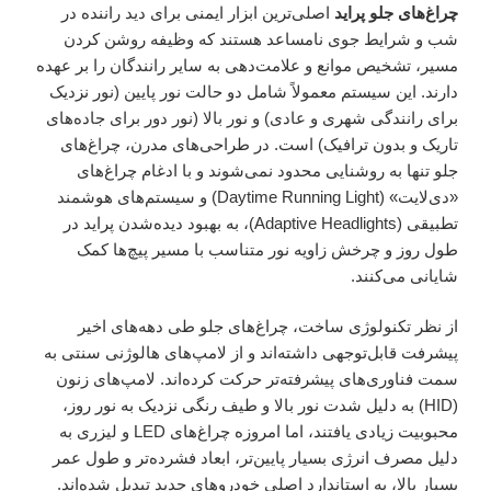
چراغ‌های جلو پراید
اصلی‌ترین ابزار ایمنی برای دید راننده در
شب و شرایط جوی نامساعد هستند که وظیفه روشن کردن
مسیر، تشخیص موانع و علامت‌دهی به سایر رانندگان را بر عهده
دارند. این سیستم معمولاً شامل دو حالت نور پایین (نور نزدیک
برای رانندگی شهری و عادی) و نور بالا (نور دور برای جاده‌های
تاریک و بدون ترافیک) است. در طراحی‌های مدرن، چراغ‌های
جلو تنها به روشنایی محدود نمی‌شوند و با ادغام چراغ‌های
«دی‌لایت» (Daytime Running Light) و سیستم‌های هوشمند
تطبیقی (Adaptive Headlights)، به بهبود دیده‌شدن پراید در
طول روز و چرخش زاویه نور متناسب با مسیر پیچ‌ها کمک
شایانی می‌کنند.
از نظر تکنولوژی ساخت، چراغ‌های جلو طی دهه‌های اخیر
پیشرفت قابل‌توجهی داشته‌اند و از لامپ‌های هالوژنی سنتی به
سمت فناوری‌های پیشرفته‌تر حرکت کرده‌اند. لامپ‌های زنون
(HID) به دلیل شدت نور بالا و طیف رنگی نزدیک به نور روز،
محبوبیت زیادی یافتند، اما امروزه چراغ‌های LED و لیزری به
دلیل مصرف انرژی بسیار پایین‌تر، ابعاد فشرده‌تر و طول عمر
بسیار بالا، به استاندارد اصلی خودروهای جدید تبدیل شده‌اند.