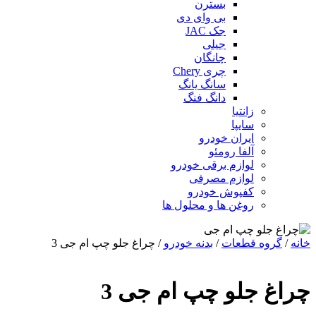
بسترن
بی وای دی
جک JAC
جیلی
چانگان
چری Chery
سانگ یانگ
دانگ فنگ
زانتیا
سایپا
ایران خودرو
آلفا رومئو
لوازم برقی خودرو
لوازم مصرفی
کفپوش خودرو
روغن ها و محلول ها
خانه
/
گروه قطعات
/
بدنه خودرو
/ چراغ جلو چپ ام جی 3
چراغ جلو چپ ام جی 3