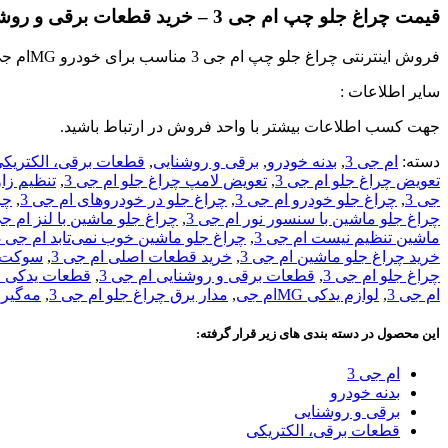
قیمت چراغ جلو چپ ام جی 3 – خرید قطعات برقی و روشنایی ام جی 3
فروش اینترنتی چراغ جلو چپ ام جی 3 مناسب برای خودرو MGام جی
سایر اطلاعات :
جهت کسب اطلاعات بیشتر با واحد فروش در ارتباط باشید.
دسته:
ام جی 3
,
بدنه خودرو
,
برقی و روشنایی
,
قطعات برقی، الکتریک
تعویض چراغ جلو ام جی 3
,
تعویض لامپ چراغ جلو ام جی 3
,
تنظیم زاو
جی 3
,
چراغ جلو خودرو ام جی 3
,
چراغ جلو در خودروهای ام جی 3
,
چر
چراغ جلو ماشین با سنسور نور ام جی 3
,
چراغ جلو ماشین با لنز ام جی
ماشین تنظیم نیست ام جی 3
,
چراغ جلو ماشین خوب نمی‌تابد ام جی 3
خرید چراغ جلو ماشین ام جی 3
,
خرید قطعات اصلی ام جی 3
,
سوکت چ
چراغ جلو ام جی 3
,
قطعات برقی و روشنایی ام جی 3
,
قطعات یدکی ام
ام جی 3
,
لوازم یدکی MGام جی
,
مدار برق چراغ جلو ام جی 3
,
مه‌گیر 
این محصول در دسته بندی های زیر قرار گرفته:
ام جی 3
بدنه خودرو
برقی و روشنایی
قطعات برقی، الکتریکی