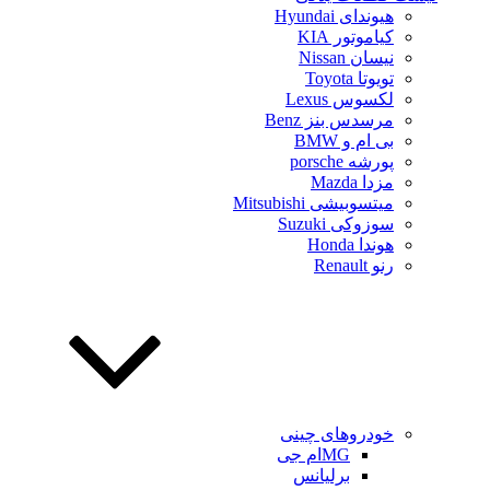
هیوندای Hyundai
کیاموتور KIA
نیسان Nissan
تویوتا Toyota
لکسوس Lexus
مرسدس بنز Benz
بی ام و BMW
پورشه porsche
مزدا Mazda
میتسوبیشی Mitsubishi
سوزوکی Suzuki
هوندا Honda
رنو Renault
خودروهای چینی
MGام جی
برلیانس