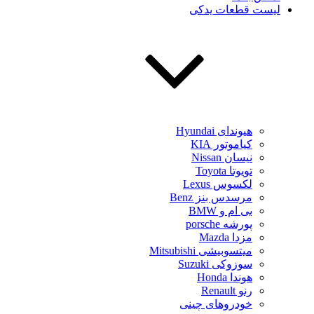
لیست قطعات یدکی
هیوندای Hyundai
کیاموتور KIA
نیسان Nissan
تویوتا Toyota
لکسوس Lexus
مرسدس بنز Benz
بی ام و BMW
پورشه porsche
مزدا Mazda
میتسوبیشی Mitsubishi
سوزوکی Suzuki
هوندا Honda
رنو Renault
خودروهای چینی