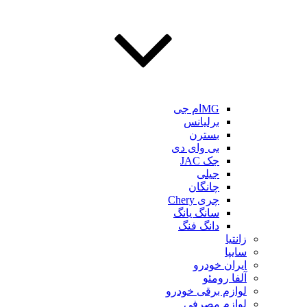
MGام جی
برلیانس
بسترن
بی وای دی
جک JAC
جیلی
چانگان
چری Chery
سانگ یانگ
دانگ فنگ
زانتیا
سایپا
ایران خودرو
آلفا رومئو
لوازم برقی خودرو
لوازم مصرفی