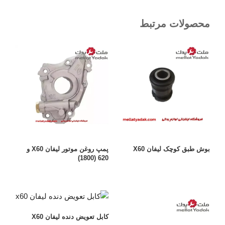
محصولات مرتبط
بوش طبق کوچک لیفان X60
پمپ روغن موتور لیفان X60 و
620 (1800)
کابل تعویض دنده لیفان X60