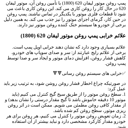
پمپ روغن موتور لیفان 620 (1800) با تأمین روغن آن، موتور لیفان
620 در حال کار را روغن کاری می کند. این روغن کاری باعث می
شود تا قطعات فلزی موتور با یکدیگر در تماس نباشند. پمپ روغن
در حین کار، گرمای اجزای موتور را نیز جذب می کند. به همین دلیل
برخی از خودرو ها سیستم خنک کننده روغن موتور نیز دارند.
علائم خرابی پمپ روغن موتور لیفان 620 (1800)
علائم بسیاری وجود دارد که نشان دهند خرابی اویل پمپ است.
برخی از علائم رایج عبارتند از: سر و صدای سوپاپ های خودرو،
کاهش فشار روغن، افزایش دمای موتور و ایجاد سر و صدا توسط
پمپ روغن.
‌✅خرابی های سیستم روغن رسانی🔻🔻
در صورتیکه چراغ اخطار فشار روغن روشن شود، به ترتیب زیر باید
عمل کرد:
1. سطح روغن موتور را از طریق سیخ گیج کنترل می کنیم (باید
موتور 10 دقیقه خاموش باشد تا گیج مقدار درستی را نشان بدهد) و
از مقدار کافی روغن مطمئن می شویم. ممکن است در اثر روغن
ریزی موتور، سطح روغن کم شده باشد.
2. زمان تعویض روغن موتور را کنترل می کنیم، هر روغن برای هر
خودرو مقدار کارکرد مشخصی دارد و نباید بیشتر از آن استفاده
شود.