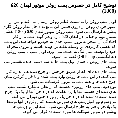
توضیح کامل در خصوص پمپ روغن موتور لیفان 620
(1800)
اویل پمپ روغن را به سمت فیلتر روغن ارسال می کند و پس از
عبور جریان روغن از درون فیلتر، این مایع به داخل مدار روغن کاری
پیشرانه ارسال می شود. پمپ روغن موتور لیفان 620 (1800) نقشی
بسیار مهم و حیاتی در لیفان 620 دارد و هر گونه عیب یا از کار
افتادگی آن منجر به بروز آسیب جدی به خودرو خواهد شد. این پمپ
که نقشی کاربردی در وسیله نقلیه بر عهده داشته و نیروی محرکه
خود را توسط میل لنگ به دست می آورد، اویل پمپ یا پمپ روغن
(به انگلیسی Oil Pump) گفته می شود.
پمپ های روغن یا همان اویل پمپ ها به سه دسته عمده تقسیم می
شوند.
پمپ های دنده ای که از طریق چرخش دو چرخ دنده هم انداره کار
می کنند. در این پمپ ها روغن وارد پمپ شده و با قرار گرفتن میان
چرخ دنده ها و بدنه پمپ به بیرون فرستاده می شود.
نوع دوم، پمپ های روتوری هستند که از نظر عملکرد شببیه پمپ
های دنده ای هستند تنها با این تفاوت که در داخل آنها از یک یک چرخ
دنده استفاده شده که در داخل یک روتور داخلی دوران می کند.
نوع سوم نیز اویل پمپ های سوزنی هستند که روغن در آنها توسط
یک پلانجر و فنر به خارج ارسال می شود؛ البته این نوع پمپ ها
بیشتر در موتور سیکلت ها مورد استفاده قرار می گیرد.