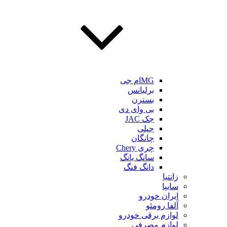
MGام جی
برلیانس
بسترن
بی وای دی
جک JAC
جیلی
چانگان
چری Chery
سانگ یانگ
دانگ فنگ
زانتیا
سایپا
ایران خودرو
آلفا رومئو
لوازم برقی خودرو
لوازم مصرفی