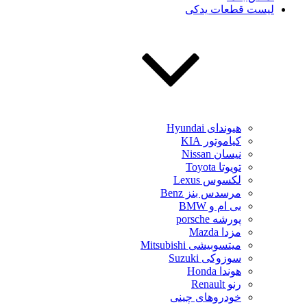
لیست قطعات یدکی
هیوندای Hyundai
کیاموتور KIA
نیسان Nissan
تویوتا Toyota
لکسوس Lexus
مرسدس بنز Benz
بی ام و BMW
پورشه porsche
مزدا Mazda
میتسوبیشی Mitsubishi
سوزوکی Suzuki
هوندا Honda
رنو Renault
خودروهای چینی