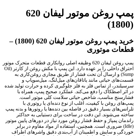
پمپ روغن موتور لیفان 620
(1800)
خرید پمپ روغن موتور لیفان 620 (1800) –
قطعات موتوری
پمپ روغن لیفان 620 وظیفه اصلی روانکاری قطعات متحرک موتور
احتراق داخلی را بر عهده دارد. این پمپ با مکش روغن از کارتر (Oil
Sump) و ارسال آن تحت فشار از طریق مجاری روغن‌کاری به
قسمت‌های حیاتی مانند یاتاقان‌های میل‌لنگ، میل‌سوپاپ و
سرسیلندر، از تماس فلز به فلز جلوگیری کرده و حرارت تولید شده
در اثر اصطکاک را دفع می‌کند. عملکرد صحیح پمپ، همراه با
فشارسنج مناسب، شاخص حیاتی سلامت کلی موتور است.
پمپ‌های روغن با کیفیت، اغلب از نوع دنده‌ای یا روتوری با
تلرانس‌های بسیار دقیق در فاصله بین دنده‌ها یا روتورها و بدنه پمپ
ساخته می‌شوند. این دقت در ساخت برای دستیابی به حداکثر
راندمان پمپاژ و حفظ فشار روغن مورد نیاز در دورهای پایین موتور
(Idle) ضروری است. همچنین، استفاده از مواد مقاوم در برابر
خوردگی و سایش و اطمینان از آب‌بندی دقیق واشرهای اطراف