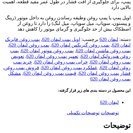
پمپ، برای جلوگیری از افت فشار در طول عمر مفید قطعه، اهمیت
بالایی دارد
اویل پمپ یا پمپ روغن وظیفه رساندن روغن به داخل موتور (رینگ
و پیستون‌، سوپاپ، میل سوپاپ، میل لنگ) را دارد تا روغن از
اصطکاک بیش از حد جلوگیری و گرمای موتور را کاهش دهد
دسته:
لیفان 620
برچسب:
اویل پمپ لیفان 620
,
پمپ روغن فابریک
لیفان 620
,
پمپ روغن گیربکس لیفان 620
,
پمپ روغن لیفان 620
,
پمپ روغن ماشین لیفان 620
,
پمپ روغن موتور لیفان 620
,
پمپ
روغن هیدرولیک لیفان 620
,
تعمیر پمپ روغن لیفان 620
,
تعویض
پمپ روغن لیفان 620
,
خرابی پمپ روغن لیفان 620
,
خرید پمپ
روغن لیفان 620
,
عملکرد پمپ روغن لیفان 620
,
فروش پمپ روغن
,
فشار پمپ روغن لیفان 620
,
قیمت پمپ روغن لیفان 620
,
مشکل
پمپ روغن لیفان 620
این محصول در دسته بندی های زیر قرار گرفته:
لیفان 620
توضیحات
توضیحات تکمیلی
توضیحات