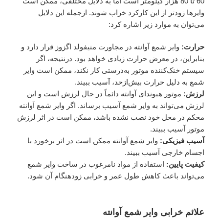
60 تا 80 هزار کیلومتر است اما به دلایل مختلفی، ممکن است
وایرها زودتر از این کارکرد خراب شوند. ازجمله این دلایل
می‌توان به موارد زیر اشاره کرد:
حرارت:
وایر شمع آوانته در مجاورت منیفولد اگزوز قرار دارد و
بنابراین، در معرض حرارت زیادی خواهد بود. درنتیجه، اگر
سیستم خنک‌کننده موتور به‌درستی کار نکند، ممکن است وایر
شمع به دلیل حرارت بیش‌ازحد، آسیب ببیند.
لرزش:
موتور هیوندای آوانته دائماً در حال لرزش است و این
لرزش می‌تواند به وایر شمع آسیب برساند. اگر وایر شمع آوانته
محکم در محل خود نصب نشده باشد، ممکن است در اثر لرزش
موتور آسیب ببیند.
آسیب فیزیکی:
وایر شمع آوانته ممکن است در اثر برخورد با
اجسام خارجی آسیب ببیند.
کیفیت پایین:
استفاده از مواد نامرغوب در ساخت وایر شمع
می‌تواند باعث کاهش طول عمر و خرابی زودهنگام آن شود.
علائم خرابی وایر شمع آوانته