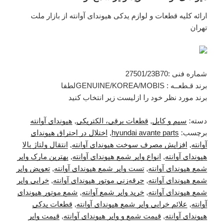
ارائه کلیه قطعات و لوازم یدکی هیوندای آوانته از بازار ملت
تهران
شماره فنی :27501/23B70
برند قـطعــه : GENUINE/KOREA/MOBISلطفا
برند مورد نظر خود را ازلیست زیر انتخاب کنید
دسته:
سیم و کابل
,
قطعات برقی، الکتریکی
,
هیوندای آوانته
برچسب:
hyundai avante parts
,
اختلال در احتراق هیوندای
آوانته
,
افزایش مصرف سوخت هیوندای آوانته
,
انتقال ولتاژ بالا
هیوندای آوانته
,
انواع وایر شمع هیوندای آوانته
,
بهترین مارک وایر
شمع هیوندای آوانته
,
تست وایر شمع هیوندای آوانته
,
تعویض وایر
شمع هیوندای آوانته
,
جرقه‌زنی موتور هیوندای آوانته
,
خرابی وایر
شمع هیوندای آوانته
,
خرید وایر شمع آوانته
,
شمع موتور هیوندای
آوانته
,
علائم خرابی وایر شمع هیوندای آوانته
,
قطعات یدکی
هیوندای آوانته
,
قیمت شمع و وایر هیوندای آوانته
,
قیمت وایر