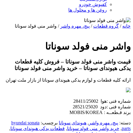
کفپوش خودرو
روغن ها و محلول ها
خانه
/
گروه قطعات
/
پیچ، مهره واشر
/ واشر منی فولد سوناتا
واشر منی فولد سوناتا
قیمت واشر منی فولد سوناتا – فروش کلیه قطعات
یدکی هیوندای سوناتا – خرید واشر منی فولد سوناتا
ارائه کلیه قطعات و لوازم یدکی هیوندای سوناتا از بازار ملت تهران
شماره فنی :هوا 28411/25002
شماره فنی :دود 28521/25020
برند قـطعــه : MOBIS/KOREA
دسته:
پیچ، مهره واشر
,
هیوندای سوناتا
برچسب:
hyundai sonata
parts
,
خرید واشر منی فولد سوناتا
,
قطعات یدکی هیوندای سوناتا
,