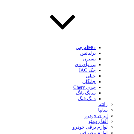
MGام جی
برلیانس
بسترن
بی وای دی
جک JAC
جیلی
چانگان
چری Chery
سانگ یانگ
دانگ فنگ
زانتیا
سایپا
ایران خودرو
آلفا رومئو
لوازم برقی خودرو
لوازم مصرفی