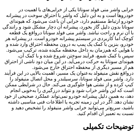
خرابی واشر منی فولد سوناتا یکی از خرابی‌های با اهمیت در
خودروها است و به این دلیل که واشر با احتراق سوخت در پیشرانه
خودرو ارتباط مستقیم دارد، خرابی آن باعث می‌شود که هیوندای
سوناتا بدون دلیل گاز بخورد، پیشرانه آن دچار مشکل شود و رانندگی
با آن نرم و راحت نباشد. واشر منی فولد سوناتا درواقع یک قطعه
کوچک اما کاربردی در سیستم پیشرانه خودرو است. در پیشرانه هر
خودرو، بنزین با کمک یک پمپ به درون محفظه احتراق وارد شده و
با هوایی که هم‌زمان به داخل محفظه مکیده شده، ترکیب می‌شود.
سپس با کمک شمع، فرآیند سوختن شروع شده و با کمک آن،
هیوندای سوناتا به حرکت درمی‌آید. در این میان دود ناشی از احتراق
هم از مسیر دیگری از محفظه احتراق خارج می‌شود.
درواقع نقش منیفولد به‌عنوان یک مسیر، اهمیت بالایی در این فرآیند
دارد. واشر منی فولد سوناتا، سرسیلندر و محل اتصال منیفولد را
کیپ کرده و از نشتی هوا جلوگیری می‌کند. حال در شرایطی ممکن
است که این واشر خراب شود و نتواند درزگیری را به‌خوبی انجام
دهد، به همین دلیل پیشرانه خودرو نمی‌تواند عملکرد صحیحی از خود
نشان دهد. اگر در این زمینه تجربه یا اطلاعات فنی مناسبی داشته
باشید، سریع‌تر می‌توانید خرابی واشر منیفولد را تشخیص دهید و
نسبت به تعمیر آن اقدام کنید.
توضیحات تکمیلی