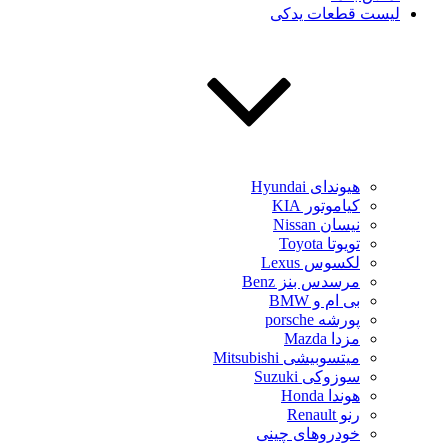
لیست قطعات یدکی
هیوندای Hyundai
کیاموتور KIA
نیسان Nissan
تویوتا Toyota
لکسوس Lexus
مرسدس بنز Benz
بی ام و BMW
پورشه porsche
مزدا Mazda
میتسوبیشی Mitsubishi
سوزوکی Suzuki
هوندا Honda
رنو Renault
خودروهای چینی