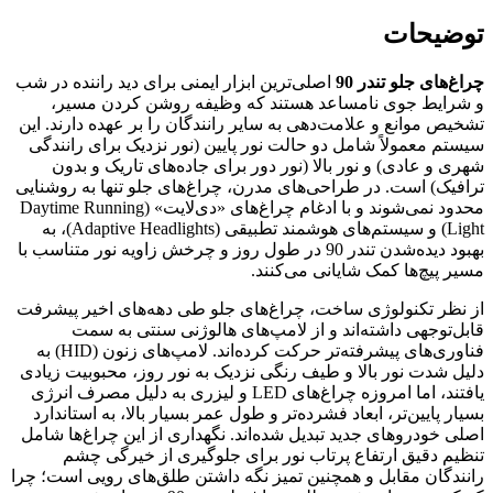
توضیحات
چراغ‌های جلو تندر 90
اصلی‌ترین ابزار ایمنی برای دید راننده در شب
و شرایط جوی نامساعد هستند که وظیفه روشن کردن مسیر،
تشخیص موانع و علامت‌دهی به سایر رانندگان را بر عهده دارند. این
سیستم معمولاً شامل دو حالت نور پایین (نور نزدیک برای رانندگی
شهری و عادی) و نور بالا (نور دور برای جاده‌های تاریک و بدون
ترافیک) است. در طراحی‌های مدرن، چراغ‌های جلو تنها به روشنایی
محدود نمی‌شوند و با ادغام چراغ‌های «دی‌لایت» (Daytime Running
Light) و سیستم‌های هوشمند تطبیقی (Adaptive Headlights)، به
بهبود دیده‌شدن تندر 90 در طول روز و چرخش زاویه نور متناسب با
مسیر پیچ‌ها کمک شایانی می‌کنند.
از نظر تکنولوژی ساخت، چراغ‌های جلو طی دهه‌های اخیر پیشرفت
قابل‌توجهی داشته‌اند و از لامپ‌های هالوژنی سنتی به سمت
فناوری‌های پیشرفته‌تر حرکت کرده‌اند. لامپ‌های زنون (HID) به
دلیل شدت نور بالا و طیف رنگی نزدیک به نور روز، محبوبیت زیادی
یافتند، اما امروزه چراغ‌های LED و لیزری به دلیل مصرف انرژی
بسیار پایین‌تر، ابعاد فشرده‌تر و طول عمر بسیار بالا، به استاندارد
اصلی خودروهای جدید تبدیل شده‌اند. نگهداری از این چراغ‌ها شامل
تنظیم دقیق ارتفاع پرتاب نور برای جلوگیری از خیرگی چشم
رانندگان مقابل و همچنین تمیز نگه داشتن طلق‌های رویی است؛ چرا