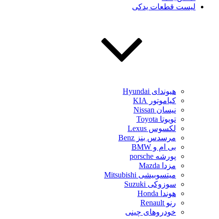
لیست قطعات یدکی
هیوندای Hyundai
کیاموتور KIA
نیسان Nissan
تویوتا Toyota
لکسوس Lexus
مرسدس بنز Benz
بی ام و BMW
پورشه porsche
مزدا Mazda
میتسوبیشی Mitsubishi
سوزوکی Suzuki
هوندا Honda
رنو Renault
خودروهای چینی