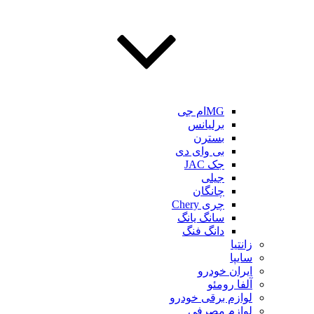
MGام جی
برلیانس
بسترن
بی وای دی
جک JAC
جیلی
چانگان
چری Chery
سانگ یانگ
دانگ فنگ
زانتیا
سایپا
ایران خودرو
آلفا رومئو
لوازم برقی خودرو
لوازم مصرفی