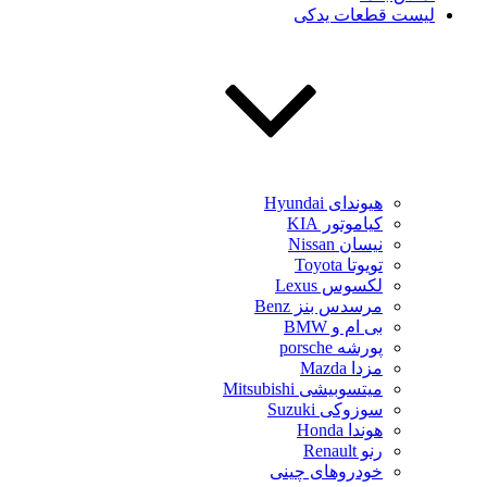
لیست قطعات یدکی
هیوندای Hyundai
کیاموتور KIA
نیسان Nissan
تویوتا Toyota
لکسوس Lexus
مرسدس بنز Benz
بی ام و BMW
پورشه porsche
مزدا Mazda
میتسوبیشی Mitsubishi
سوزوکی Suzuki
هوندا Honda
رنو Renault
خودروهای چینی