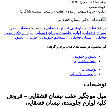
اخت چین/CHINA
نصب
 چپ (سمت راننده), عقب / راست (سمت شاگرد)
:
تعلیق و جلوبندی
,
نیسان قشقایی
برچسب:
قطعات یدکی
ن قشقایی
,
لوازم جلوبندی نیسان قشقایی
,
میل موجگیر عقب
یی
,
نیسان قشقایی / سیستم جلوبندی - فرمان - تعلیق
صول در دسته بندی های زیر قرار گرفته:
تعلیق و جلوبندی
نیسان قشقایی
توضیحات
توضیحات تکمیلی
یحات
 موجگیر عقب نیسان قشقایی – فروش
ه لوازم جلوبندی نیسان قشقایی