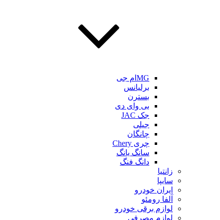
MGام جی
برلیانس
بسترن
بی وای دی
جک JAC
جیلی
چانگان
چری Chery
سانگ یانگ
دانگ فنگ
زانتیا
سایپا
ایران خودرو
آلفا رومئو
لوازم برقی خودرو
لوازم مصرفی