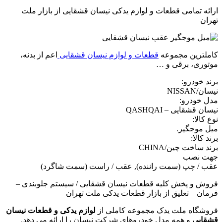
 تمامی قطعات و لوازم یدکی نیسان قشقایی از بازار ملت
ترین مجموعه
قطعات و لوازم نیسان قشقایی
اعم از بدنه،
ی، برقی و …
خودرو:
NIS
ودرو:
شقایی – QASHQAI
لا:
وجگیر.
الا:
اخت چین/CHINA
نصب
 چپ (سمت راننده), عقب / راست (سمت شاگرد)
و پخش کلیه قطعات نیسان قشقایی / سیستم جلوبندی –
 – تعلیق از بازار قطعات یدکی ملت تهران
اه ملت یدک مجموعه کاملی از
لوازم یدکی و قطعات نیسان
یی
و همه مدل خودروهای شرکت نیسان را ارائه می دهد.