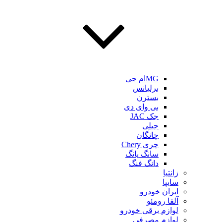
MGام جی
برلیانس
بسترن
بی وای دی
جک JAC
جیلی
چانگان
چری Chery
سانگ یانگ
دانگ فنگ
زانتیا
سایپا
ایران خودرو
آلفا رومئو
لوازم برقی خودرو
لوازم مصرفی