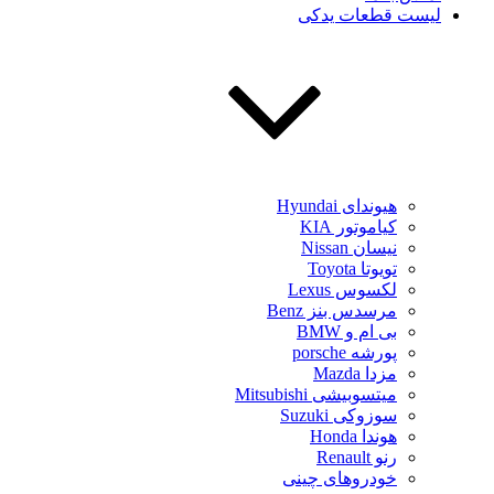
لیست قطعات یدکی
هیوندای Hyundai
کیاموتور KIA
نیسان Nissan
تویوتا Toyota
لکسوس Lexus
مرسدس بنز Benz
بی ام و BMW
پورشه porsche
مزدا Mazda
میتسوبیشی Mitsubishi
سوزوکی Suzuki
هوندا Honda
رنو Renault
خودروهای چینی