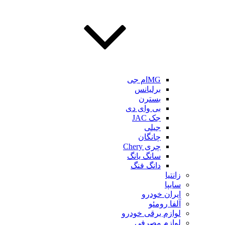
MGام جی
برلیانس
بسترن
بی وای دی
جک JAC
جیلی
چانگان
چری Chery
سانگ یانگ
دانگ فنگ
زانتیا
سایپا
ایران خودرو
آلفا رومئو
لوازم برقی خودرو
لوازم مصرفی