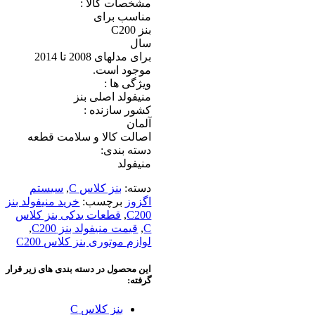
مشخصات کالا :
مناسب برای
بنز C200
سال
برای مدلهای 2008 تا 2014
موجود است.
ویژگی ها :
منیفولد اصلی بنز
کشور سازنده :
آلمان
اصالت کالا و سلامت قطعه
دسته بندی:
منیفولد
دسته:
بنز کلاس C
,
سیستم
اگزوز
برچسب:
خرید منیفولد بنز
C200
,
قطعات یدکی بنز کلاس
C
,
قیمت منیفولد بنز C200
,
لوازم موتوری بنز کلاس C200
این محصول در دسته بندی های زیر قرار
گرفته:
بنز کلاس C