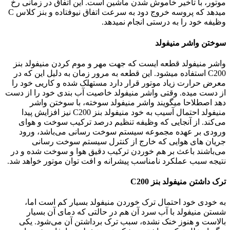
موتور، با تاخیر خاموش شدن ماشین است. این اتفاق در زمانی رخ
میدهد که پروسه خروج دود به سرعت اتفاق نیوفتاده و بنز کلاس C
وظیفه خود را به درستی انجام نمیدهد.
سوختن واشر منیفولد
واشر منیفولد قطعه ایست که جهت مهر و موم کردن منیفولد بنز
C200 استفاده میشود. این قطعه به مرور زمان به دلیل این که در
معرض حرارت زیاد موتور قرار دارد مستهلک شده و کاریی خود را
از دست میده. وقتی واشر منیفولد خاصیت آب بندی خود را از دست
دهد اصطلاحا میگویند واشر منیفولد سوخته، با سوختن واشر
منیفولد احتمال آسیب به خود منیفولد بنز C200 نیز افزایش پیدا
می‌کند. از آنجایی که وظیفه تنظیم درصد ترکیب سوخت و هوای
ورودی بر عهده مجموعه سیستم سوخت رسانی می‌باشد، ورود
جریان های هوایی که خارج از کنترل سیستم سوخت رسانی
می‌باشند باعث بر هم خوردن ترکیب دقیق هوا و سوخت شده و در
نتیجه سبب عملکرد نامناسب پیشرانه و افت توان موتور خواهد شد.
ترک داشتن منیفولد بنز C200
به خودی خود احتمال ترک خوردن منیفولد بسیار کم است اما،
شستن منیفولد با آب سرد آن هم در حالتی که دمای آن بسیار
بالاست و هنوز خنک نشده، سبب ترک برداشتن آن می‌شود. یکی