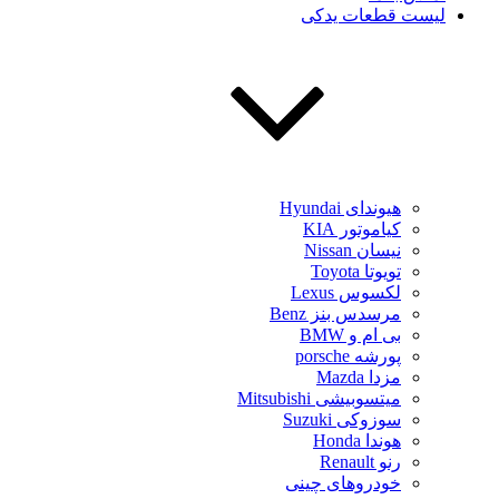
لیست قطعات یدکی
هیوندای Hyundai
کیاموتور KIA
نیسان Nissan
تویوتا Toyota
لکسوس Lexus
مرسدس بنز Benz
بی ام و BMW
پورشه porsche
مزدا Mazda
میتسوبیشی Mitsubishi
سوزوکی Suzuki
هوندا Honda
رنو Renault
خودروهای چینی