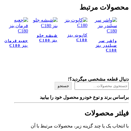
محصولات مرتبط
کاپوت بنز
شیشه جلو
C180
بنز C180
واشر سر
جعبه فرمان
سیلندر بنز
بنز C180
C180
دنبال قطعه مشخصی میگردید؟!
جستجو
براساس برند و نوع خودرو محصول خود را بیابید
فیلتر محصولات
با انتخاب یک یا چند گزینه زیر، محصولات مرتبط با آن