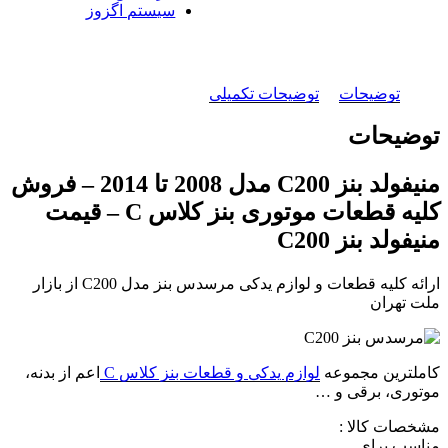
سیستم اگزوز
توضیحات
توضیحات تکمیلی
توضیحات
منیفولد بنز C200 مدل 2008 تا 2014 – فروش
کلیه قطعات موتوری بنز کلاس C – قیمت
منیفولد بنز C200
ارائه کلیه قطعات و لوازم یدکی مرسدس بنز مدل C200 از بازار
ملت تهران
کاملترین مجموعه
لوازم یدکی و قطعات بنز کلاس C
اعم از بدنه،
موتوری، برقی و …
مشخصات کالا :
مناسب برای