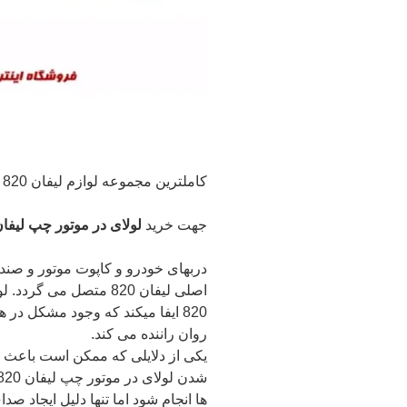
کاملترین مجموعه لوازم لیفان 820 اعم از (بدنه – موتوری – برقی و …(
جهت خرید
لولای در موتور چپ لیفان 820 و سایر قطعات بدنه لیفان 
دربهای خودرو و کاپوت موتور و صندو
اصلی لیفان 820 متصل م
820 ایفا میکند که وجود مشکل در
روان راننده می کند.
یکی از دلایلی که ممکن است باعث
ها انجام شود اما تنها دلیل ایجاد 