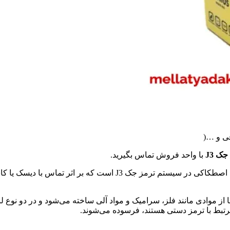
با واحد فروش تماس بگیرید.
لنت ترمز جلو جک جی 3 J3 سواری (به انگلیسی Brake pad)، قطعه‌ای اص
ر می‌گیرد و عموما از موادی مانند فلز، سرامیک و مواد آلی ساخته می‌شود و در