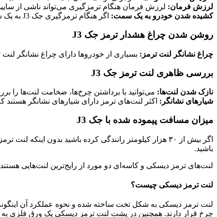
لرزش فرمان:
لرزش فرمان هنگام ترمزگیری می‌تواند ناشی از ساییدگ
کشیده شدن خودرو به یک سمت:
اگر هنگام ترمزگیری جک J3 به یک سمت کشیده می‌شود، ممکن است لنت‌های یک سمت ساییده یا تمام شده باشند یا مشکل‌ دیگری در سیستم ترمز وجود داشته باشد.
روشن شدن چراغ هشدار ترمز جک J3
چراغ نشانگر لنت ترمز:
بسیاری از خودروها دارای چراغ نشانگر لنت ترمز هستند که با چراغ ترمز ABS متفاوت است 
بررسی ظاهری لنت ترمز جک J3
نازک شدن لنت‌ها:
می‌توانید با برداشتن چرخ‌ها، ضخامت لنت‌ها را بررسی کنید. اگر لنت‌ها کمتر از
شیارهای نشانگر:
اکثر لنت‌های ترمز دارای شیارهای نشانگر هستند که
میزان مسافت پیموده شده با جک J3
اگر بیش از ۳۰ هزار کیلومتر رانندگی کرده باشید بدون اینک
باشید.
لنت‌های ترمز دیسکی و کاسه‌ای دو مورد از رایج‌ترین لنت‌هایی هستند 
لنت ترمز دیسکی چیست؟
لنت ترمز دیسکی به شکل تخت ساخته شده و نحوه عملکرد آن اینگونه 
چرخ قرار دارند. همچنین در پشت لنت ترمز دیسکی یک ورق فلزی به ن