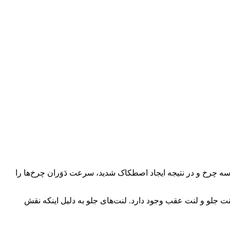
طکاکی در سیستم ترمز جک J3 است که بر اثر تماس با دیسک یا کاسه چرخ و در نتیجه ایجاد اصطکاک شدید، سرعت دَوَران چرخ‌ها را
 دو نوع لنت جلو و لنت عقب وجود دارد. لنت‌های جلو به دلیل اینکه نقش