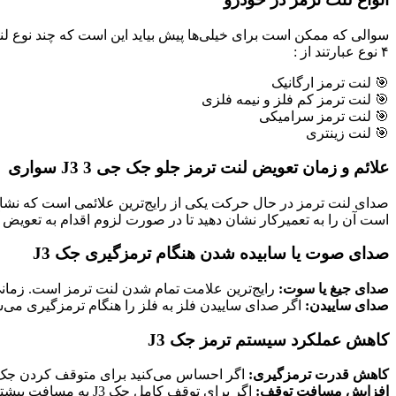
سوالی که ممکن است برای خیلی‌ها پیش بیاید این است که چند نوع لن
۴ نوع عبارتند از :
🎯 لنت ترمز ارگانیک
🎯 لنت ترمز کم فلز و نیمه فلزی
🎯 لنت ترمز سرامیکی
🎯 لنت زینتری
علائم و زمان تعویض لنت ترمز جلو جک جی 3 J3 سواری
صدای لنت ترمز در حال حرکت یکی از رایج‌ترین علائمی است که نشان ا
است آن را به تعمیرکار نشان دهید تا در صورت لزوم اقدام به تعویض آ
صدای صوت یا سابیده شدن هنگام ترمزگیری جک J3
صدای جیغ یا سوت:
رایج‌ترین علامت تمام شدن لنت ترمز است. زمانی ک
صدای ساییدن:
اگر صدای ساییدن فلز به فلز را هنگام ترمزگیری می‌شنو
کاهش عملکرد سیستم ترمز جک J3
کاهش قدرت ترمزگیری:
اگر احساس می‌کنید برای متوقف کردن جک J3 به فشار بیشتری روی پدال ترمز نیاز دارید، ممکن است لنت‌های شما ساییده شده با
افزایش مسافت توقف:
اگر برای توقف کامل جک J3 به مسافت بیشتری نسبت به قبل نیاز دارید، این علامت می‌تواند نشان‌دهنده ساییدگی لنت‌ها باشد.