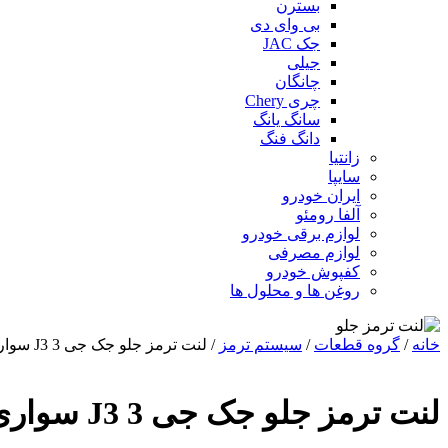
بسترن
بی وای دی
جک JAC
جیلی
چانگان
چری Chery
سانگ یانگ
دانگ فنگ
زانتیا
سایپا
ایران خودرو
آلفا رومئو
لوازم برقی خودرو
لوازم مصرفی
کفپوش خودرو
روغن ها و محلول ها
خانه
/
گروه قطعات
/
سیستم ترمز
/ لنت ترمز جلو جک جی 3 J3 سواری
لنت ترمز جلو جک جی 3 J3 سواری