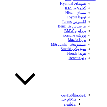
هیوندای Hyundai
کیاموتور KIA
نیسان Nissan
تویوتا Toyota
لکسوس Lexus
مرسدس بنز Benz
بی ام و BMW
پورشه porsche
مزدا Mazda
میتسوبیشی Mitsubishi
سوزوکی Suzuki
هوندا Honda
رنو Renault
خودروهای چینی
MGام جی
برلیانس