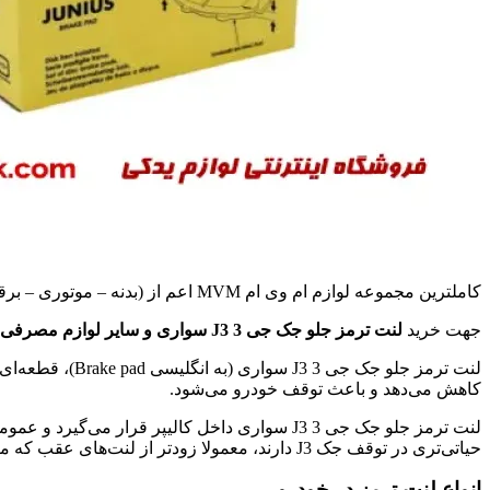
کاملترین مجموعه لوازم ام وی ام MVM اعم از (بدنه – موتوری – برقی و …(
جهت خرید
لنت ترمز جلو جک جی 3 J3 سواری و سایر لوازم مصرفی جک J3
کاهش می‌دهد و باعث توقف خودرو می‌شود.
لنت ترمز جلو جک جی 3 J3 سواری داخل کالیپر قرا
حیاتی‌تری در توقف جک J3 دارند، معمولا زودتر از لنت‌های عقب که مرتبط با ترمز دستی هستند، فرسوده می‌شوند.
انواع لنت ترمز در خودرو