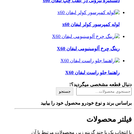
دستگیره بیرونی در عقب چپ لیفان x60
لوله کمپرسور کولر لیفان x60
رینگ چرخ آلومینیومی لیفان X60
راهنما جلو راست لیفان X60
دنبال قطعه مشخصی میگردید؟!
جستجو
براساس برند و نوع خودرو محصول خود را بیابید
فیلتر محصولات
با انتخاب یک یا چند گزینه زیر، محصولات مرتبط با آن