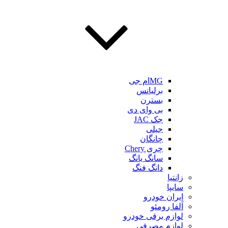
MGام جی
برلیانس
بسترن
بی وای دی
جک JAC
جیلی
چانگان
چری Chery
سانگ یانگ
دانگ فنگ
زانتیا
سایپا
ایران خودرو
آلفا رومئو
لوازم برقی خودرو
لوازم مصرفی