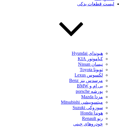
لیست قطعات یدکی
هیوندای Hyundai
کیاموتور KIA
نیسان Nissan
تویوتا Toyota
لکسوس Lexus
مرسدس بنز Benz
بی ام و BMW
پورشه porsche
مزدا Mazda
میتسوبیشی Mitsubishi
سوزوکی Suzuki
هوندا Honda
رنو Renault
خودروهای چینی