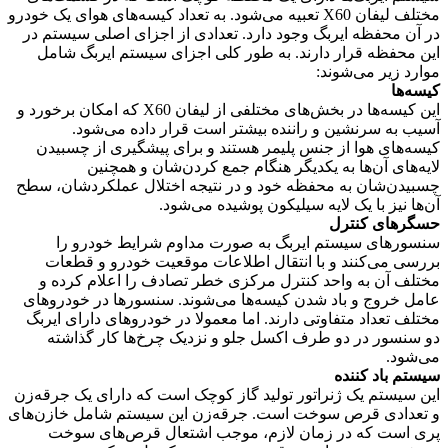
مختلف لیفان X60 تعبیه می‌شود. به تعداد کیسه‌های هوای یک خودرو
در آن محفظه‌ ایربگ وجود دارد. تعدادی از اجزای اصلی سیستم در
این محفظه قرار دارند. به طور کلی اجزای سیستم ایربگ شامل
موارد زیر می‌شوند:
کیسه‌ها
این کیسه‌ها در بخش‌های مختلفی از لیفان X60 که امکان برخورد و
آسیب به سرنشین و راننده بیشتر است قرار داده می‌شود.
کیسه‌های هوا از جنس پلیمر هستند و برای پیشگیری از چسبیدن
لایه‌های آن‌ها به یکدیگر هنگام جمع کردن‌شان و همچنین
چسبیدن‌شان به محفظه‌ خود و در نتیجه اختلال عملکرد‌شان، سطح
آن‌ها نیز با یک لایه سیلیکون پوشیده می‌شود.
حسگرهای کنترل
سنسورهای سیستم ایربگ به صورت مداوم شرایط خودرو را
بررسی می‌کنند و با انتقال اطلاعات موقعیت خودرو و قطعات
مختلف آن به واحد کنترل مرکزی خطر تصادف را اعلام کرده و
عامل خروج و باد شدن کیسه‌ها می‌شوند. سنسورها در خودروهای
مختلف تعداد متفاوتی دارند. اما معمولا در خودروهای دارای ایربگ
دو سنسور در دو طرف اکسل جلو و نزدیک چرخ‌ها کار گذاشته
می‌شود.
سیستم باد کننده
این سیستم یک ژنراتور تولید گاز کوچک است که دارای یک جرقه‌زن
و تعدادی قرص سوخت است. جرقه‌زن این سیستم شامل خازن‌های
پری است که در زمان لازم، موجب اشتعال قرص‌های سوخت