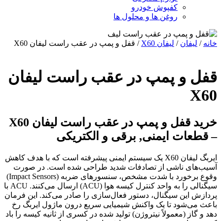
کفپوش خودرو
روغن ها و محلول ها
خانه
/
لیفان
/
لیفان X60
/ قفل و پمپ در عقب راست لیفان X60
قفل و پمپ در عقب راست لیفان
X60
خرید قفل و پمپ در عقب راست لیفان X60
– قطعات ایمنی, برقی و الکتریکی
ایربگ لیفان X60 یک سیستم ایمنی پیشرفته است که با هدف کاهش
آسیب‌های ناشی از تصادفات شدید طراحی شده است. در صورت
وقوع برخورد با شدت مشخص، سنسورهای ضربه (Impact Sensors)
سیگنالی را به واحد کنترل کیسه هوا (ACU) ارسال می‌کنند. ACU با
پردازش این سیگنال، دستور فعال‌سازی را صادر می‌کند. این فرمان
باعث می‌شود تا یک واکنش شیمیایی سریع درون ماژول ایربگ رخ
دهد و گاز (معمولاً نیتروژن) تولید شده در کسری از ثانیه کیسه را باد