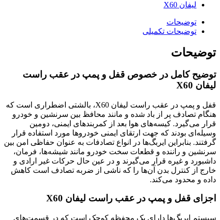
لیفان X60
توضیحات
توضیحات تکمیلی
توضیحات
توضیح کامل در خصوص قفل و پمپ در عقب راست
لیفان X60
قفل و پمپ در عقب راست لیفان X60، بالشتی اضطراری است که
هنگام تصادف پر از باد شده و مانند محافظ بین سرنشین و خودرو
قرار می‌گیرد. کیسه‌های هوا بعد از کمربند‌های ایمنی، دومین
وسیله‌ای بودند که جهت ارتقای ایمنی خودروها مورد استفاده قرار
گرفتند. بنابراین ایربگ‌ها در انواع تصادفات به عنوان حفاظی امن بین
سرنشین و راننده و قطعات سخت خودرو مانند شیشه‌ها، فرمان،
داشبورد و غیره قرار می‌گیرند و در عین حال حرکات غیر ارادی و
خارج از کنترل بدن آن‌ها را که ناشی از ضربه‌ تصادف است کاهش
داده و محدود می‌کند.
اجزای قفل و پمپ در عقب راست لیفان X60
سیستم ایربگ‌ها دارای یک محفظه‌ کوچک است که در قسمت‌های