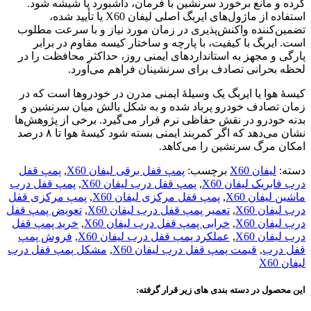
کرده و مانع برخورد سرنشین با فرمان، داشبورد یا شیشه شود.
استفاده از ماژول‌های ایربگ اصلی لیفان X60 یا تأیید شده،
تضمین‌کننده واکنش‌پذیری در زمان مورد نیاز و با سرعت مطلوب
است. ایربگ با کیفیت، با پارچه و ساختار کیسه مقاوم در برابر
پارگی و مجهز به استانداردهای ایمنی روز، حداکثر محافظت را در
لحظه بحرانی تصادف برای سرنشینان فراهم می‌آورد.
کیسهٔ هوا یا ایربگ یک وسیلهٔ ایمنی مدرن در خودروها است که در
زمان تصادف خودرو پرباد شده و به شکل بالش میان سرنشین و
بدنه خودرو در نقش حفاظی نرم قرار می‌گیرد. برخی از پژوهش‌ها
نشان می‌دهد که اگر کمربند ایمنی بسته شود کیسهٔ هوا تا ۸ درصد
امکان مرگ سرنشین را می‌کاهد.
دسته:
لیفان X60
برچسب:
پمپ قفل برقی لیفان X60
,
پمپ قفل
درب فابریک لیفان X60
,
پمپ قفل درب لیفان X60
,
پمپ قفل درب
ماشین لیفان X60
,
پمپ قفل مرکزی لیفان X60
,
پمپ مرکزی قفل
درب لیفان X60
,
تعمیر پمپ قفل درب لیفان X60
,
تعویض پمپ قفل
درب لیفان X60
,
خرابی پمپ قفل درب لیفان X60
,
خرید پمپ قفل
درب لیفان X60
,
عملکرد پمپ قفل درب لیفان X60
,
فروش پمپ
قفل درب
,
قیمت پمپ قفل درب لیفان X60
,
مشکل پمپ قفل درب
لیفان X60
این محصول در دسته بندی های زیر قرار گرفته: