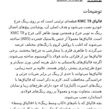
توضیحات
قالپاق KMC T8
قطعه‌ای تزئینی است که بر روی رینگ چرخ
خودرو نصب می‌شود و هدف اصلی آن، پوشاندن پیچ‌های اتصال
رینگ به توپی چرخ و همچنین بهبود ظاهر کلی چرخ و KMC T8
است. قالپاق‌ها معمولاً از جنس پلاستیک فشرده (ABS) ساخته
می‌شوند که اغلب با روکش کروم یا رنگ‌های مختلف عرضه
می‌گردند تا ظاهری فلزی یا سفارشی به چرخ‌ها ببخشند. برخی
قالپاق‌ها نیز از فلزاتی مانند فولاد یا آلومینیوم ساخته می‌شوند،
اگرچه قالپاق‌های پلاستیکی به دلیل هزینه کمتر، وزن سبک‌تر و
تنوع طرح‌پذیری بیشتر، رایج‌تر هستند. علاوه بر جنبه زیبایی،
قالپاق‌ها می‌توانند تا حدی از رینگ در برابر ضربات جزئی و
خراشیدگی محافظت کنند. لازم به ذکر است که قالپاق‌ها با
رینگ‌های اسپرت (آلیاژی) که خود دارای طرح‌های زیبا و نمایان
هستند، متفاوت بوده و معمولاً بر روی رینگ‌های فولادی
استاندارد نصب می‌شوند.
بچه قالپاق که با نام‌های «کاپ وسط رینگ» یا «قالپاق وسط»
نیز شناخته می‌شود، قطعه‌ای کوچک و دایره‌ای‌شکل است که در