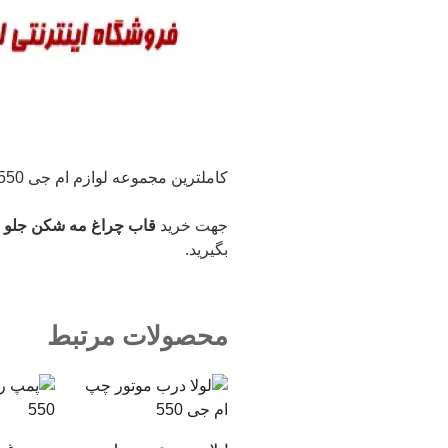
کاملترین مجموعه لوازم ام جی 550 اعم از (بدنه – موتوری – برقی و …( را از ما بخواهید.
جهت خرید
قاب چراغ مه شکن جلو چپ ام جی 550 و سایر ل
بگیرید.
محصولات مرتبط