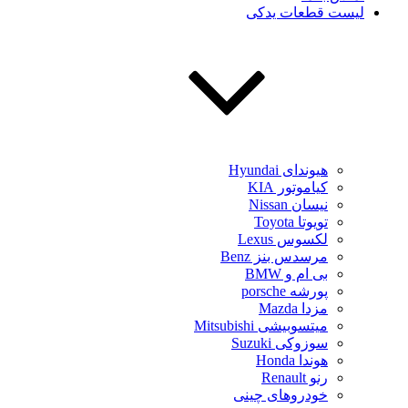
لیست قطعات یدکی
هیوندای Hyundai
کیاموتور KIA
نیسان Nissan
تویوتا Toyota
لکسوس Lexus
مرسدس بنز Benz
بی ام و BMW
پورشه porsche
مزدا Mazda
میتسوبیشی Mitsubishi
سوزوکی Suzuki
هوندا Honda
رنو Renault
خودروهای چینی