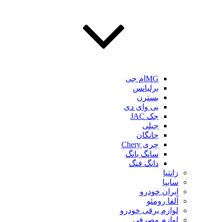
MGام جی
برلیانس
بسترن
بی وای دی
جک JAC
جیلی
چانگان
چری Chery
سانگ یانگ
دانگ فنگ
زانتیا
سایپا
ایران خودرو
آلفا رومئو
لوازم برقی خودرو
لوازم مصرفی