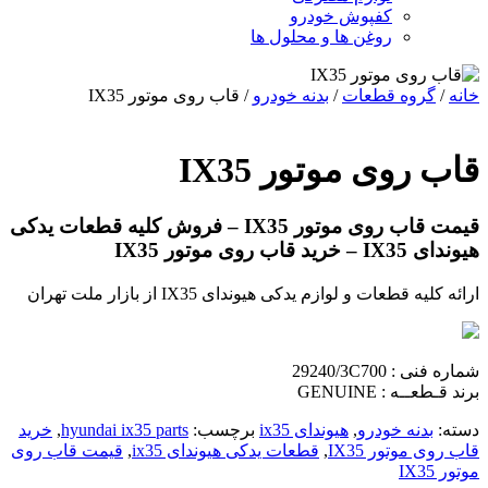
کفپوش خودرو
روغن ها و محلول ها
خانه
/
گروه قطعات
/
بدنه خودرو
/ قاب روی موتور IX35
قاب روی موتور IX35
قیمت قاب روی موتور IX35 – فروش کلیه قطعات یدکی
هیوندای IX35 – خرید قاب روی موتور IX35
ارائه کلیه قطعات و لوازم یدکی هیوندای IX35 از بازار ملت تهران
شماره فنی : 29240/3C700
برند قـطعــه : GENUINE
دسته:
بدنه خودرو
,
هیوندای ix35
برچسب:
hyundai ix35 parts
,
خرید
قاب روی موتور IX35
,
قطعات یدکی هیوندای ix35
,
قیمت قاب روی
موتور IX35