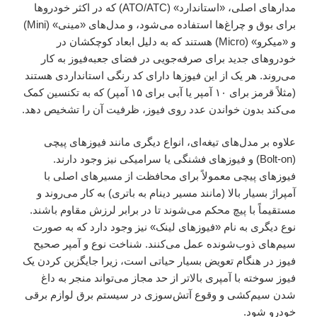
مدارهای اصلی، «استاندارد» (ATO/ATC) که در اکثر خودروها
برای بوق و چراغ‌ها استفاده می‌شود، و مدل‌های «مینی» (Mini)
و «میکرو» (Micro) هستند که به دلیل ابعاد کوچکشان در
خودروهای جدید برای صرفه‌جویی در فضای جعبه‌فیوز به کار
می‌روند. هر یک از این فیوزها دارای کد رنگی استانداردی هستند
(مثلاً قرمز برای ۱۰ آمپر یا آبی برای ۱۵ آمپر) که به تکنسین کمک
می‌کند بدون خواندن عدد روی فیوز، ظرفیت آن را تشخیص دهد.
علاوه بر مدل‌های تیغه‌ای، انواع دیگری مانند فیوزهای پیچی
(Bolt-on) و فیوزهای فشنگی یا سرامیکی نیز وجود دارند.
فیوزهای پیچی معمولاً برای محافظت از مسیرهای اصلی با
آمپراژ بسیار بالا (مانند مسیر دینام به باتری) به کار می‌روند و
مستقیماً با پیچ محکم می‌شوند تا در برابر لرزش مقاوم باشند.
نوع دیگری به نام «فیوزهای لینک» نیز وجود دارد که به صورت
سیم‌های ذوب‌شونده عمل می‌کنند. شناخت نوع و آمپر صحیح
فیوز در هنگام تعویض بسیار حیاتی است، زیرا جایگزین کردن یک
فیوز سوخته با آمپری بالاتر از حد مجاز می‌تواند منجر به داغ
شدن سیم‌کشی و وقوع آتش‌سوزی در سیستم برق لوازم برقی
خودرو شود.