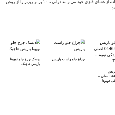
اما در مقابل فیلترهای فلزی با استفاده از غشای فلزی خود می‌توانند ذراتی تا ۱۰ برابر ریزتر را از روغن
د.
چراغ جلو راست یاریس
دیسک چرخ جلو تویوتا
یاریس هاچبک
اریس
04465.0D160 اصلی –
 تویوتا –