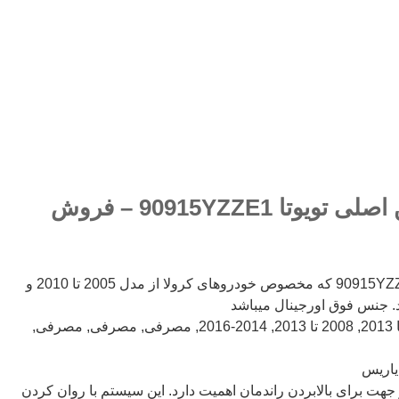
مشخصات فیلتر روغن اصلی تویوتا 90915YZZE1 – فروش
فیلتر روغن تویوتا با شماره فنی 90915YZZE1 که مخصوص خودروهای کرولا از مدل 2005 تا 2010 و
مدل ماشین: 2005 تا 2007, 2008 تا 2013, 2008 تا 2013, 2014-2016, مصرفی, مصرفی, مصرفی,
 یاریس
 جهت برای بالابردن راندمان اهمیت دارد. این سیستم با روان کردن