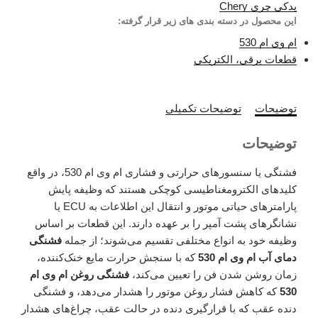
یدکی چری Chery
این محصول در دسته بندی های زیر قرار گرفته:
ام وی ام 530
قطعات برقی، الکتریکی
توضیحات
توضیحات تکمیلی
توضیحات
فشنگی یا سنسورهای حرارتی و فشاری ام وی ام 530، در واقع
کلیدهای الکترومغناطیسی کوچکی هستند که وظیفه پایش
پارامترهای حیاتی موتور و انتقال این اطلاعات به ECU یا
نشانگرهای پشت آمپر را بر عهده دارند. این قطعات بر اساس
وظیفه خود به انواع مختلفی تقسیم می‌شوند؛ از جمله
فشنگی
دمای آب ام وی ام 530
که با سنجش حرارت مایع خنک‌کننده،
زمان روشن شدن فن را تعیین می‌کند،
فشنگی روغن ام وی ام
530
که کاهش فشار روغن موتور را هشدار می‌دهد، و فشنگی
دنده عقب که با قرارگیری دنده در حالت عقب، چراغ‌های هشدار