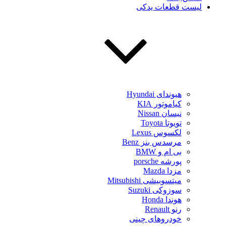
لیست قطعات یدکی
هیوندای Hyundai
کیاموتور KIA
نیسان Nissan
تویوتا Toyota
لکسوس Lexus
مرسدس بنز Benz
بی ام و BMW
پورشه porsche
مزدا Mazda
میتسوبیشی Mitsubishi
سوزوکی Suzuki
هوندا Honda
رنو Renault
خودروهای چینی