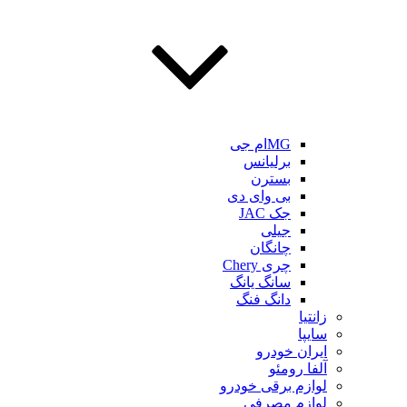
MGام جی
برلیانس
بسترن
بی وای دی
جک JAC
جیلی
چانگان
چری Chery
سانگ یانگ
دانگ فنگ
زانتیا
سایپا
ایران خودرو
آلفا رومئو
لوازم برقی خودرو
لوازم مصرفی