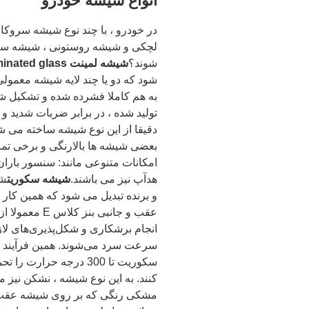
انواع شیشه خودرو
در خودرو ، با چند نوع شیشه سروک
لچکی و شیشه روستونی ، شیشه سان
شوند؟
شیشه لمینت laminated glass
به هم کاملا فشرده شده و تشکیل شی
دقیقا از این نوع شیشه ساخته می ش
بعضی شیشه ها بالارنگی و برخی تمام
امکانات متنوعی مانند: سنسور باران
هدآپ نیز می باشند.
شیشه سکوریت
شی
و برنده تبدیل می شود که همین کا
عقب و جانبی 
سرعت سرد می‌شوند. همین فرآیند ب
کنند. به این نوع شیشه ، نشکن نیز م