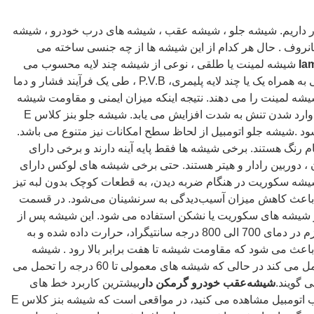
ار داریم. شیشه جلو ، شیشه عقب ، شیشه های درب خودرو ، شیشه
روف . حال هر کدام از این شیشه ها از چه جنسی ساخته می
شیشه لمینت یا طلقی ، نوعی از شیشه چند لایه محسوب می
شود که دو یا چند لایه شیشه معمولی به همراه یک یا چند لایه پلیمری، P.V.B ، طی یک فرآیند فشار و دما
شه لمینت را می دهند. نتیجه اینکه میزان ایمنی و مقاومت شیشه
تولید شده ، در برابر ضربات شدید و وارد شدن تنش‌ به شدت افزایش می یابد. شیشه جلو بنز کلاس E
ود .شیشه جلو اتومبیل از لحاظ سطح امکانات نیز متنوع می باشد.
 رنگ هستند. برخی شیشه ها فقط پایه آینه دارند و برخی دارای
 ، دوربین رادار و هیتر هستند. حتی برخی شیشه های لوکس دارای
شه سکوریت در هنگام ضربه دیدن، به قطعات کوچک بدون لبه تیز
ر باعث کاهش میزان آسیب‌دیدگی به سرنشینان می‌شود. در قسمت
بنز کلاس E معمولا از شیشه های سکوریت یا نشکن استفاده می شود. این شیشه پس از
انجام برشکاری و شکل‌پذیری‌های لازم در دمای 700 الی 800 درجه سانتیگراد، حرارت داده شده و به
اعث می شود که مقاومت شیشه تا هفت برابر بالا رود . شیشه
سکوریت تا 300 درجه حرارت را تحمل می کند در حالی که شیشه های معمولی تا 60 درجه را تحمل می
ی گویند.
شیشه‌عقب خودرو گرمکن دار
بیشترین کاربرد خط های
مشکی رنگی که بر روی شیشه عقب اتومبیل مشاهده می کنید، در مواقعی است که شیشه بنز کلاس E