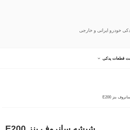
دکی خودرو ایرانی و خارجی
ت قطعات یدکی
روف بنز E200
شیشه سانروف بنز E200