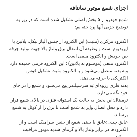
اجزای شمع موتور سانتافه
شمع خودرو از ۵ بخش اصلی تشکیل شده است که در زیر به
توضیح جزیی آنها پرداخته‌ایم:
الکترود مرکزی (مثبت):این الکترود از جنس آلیاژ نیکل، پلاتین یا
ایریدیوم است و وظیفه آن انتقال برق ولتاژ بالا جهت تولید جرقه
بین خودش و الکترود منفی است.
الکترود منفی (موسوم به پلاتین) : این الکترود فرمی خمیده دارد
وبه بدنه متصل می‌شود و با الکترود مثبت تشکیل قوس
الکتریکی یا جرقه می‌دهد.
بدنه فلزی رزوه‌ای:به سرسیلندر پیچ می‌شود و شمع را در جای
خود نگه می‌دارد.
ترمینال:این بخش به حالت یک استوانه فلزی در بالای شمع قرار
دارد و محل اتصال وایر به شمع است تا برق را از کوئل به شمع
برساند.
عایق چینی:عایق یا چینی شمع از جنس سرامیک است و از
الکترودها در برابر ولتاژ بالا و گرمای شدید موتور مراقبت
می‌کند.