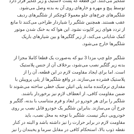
شلگیر می‌کنند. این قطعه که پشت لاستیک و زیر گلگیر قرار دارد
توسط پیچ و مهره و خارهای روی آن به بدنه وصل می‌شود.
شلگیرهای چرخ‌های جلو معمولا کوچکتر از شلگیرهای ردیف
عقب هستند. همچنین شلگیر را شیاردار طراحی می‌کنند تا مانع
از تردد هوای زیر کاپوت نشود. این هوا که به خنک شدن موتور
کمک شایانی می‌کند، از زیر گلگیرها و بین شیارهای باریک
شلگیرها خارج می‌شود.
شلگیر جلو چپ مزدا 3 نیو که به‌صورت یک قطعا کاملا مجزا از
بدنه زیر گلگیر نصب می‌شود، برخلاف آن از جنس پلاستیک
است. اما برای ایجاد مقاومت لازم در این قطعه، آن را از
پلاستیک فشرده می‌سازند. در واقع شلگیرها از پلی پروپیلن با
مقداری نرم‌کننده مانند پلی اتیلن سبک خطی ساخته می‌شوند تا
ضمن مقاومت کافی، از انعطاف لازم نیز برخوردار باشند.
شلگیر را برای هر خودرو در ابعاد و فرم متناسب با بدنه، گلگیر و
چرخ آن می‌سازند. بنابراین شلگیر یک خودرو قابل نصب بر روی
خودرویی دیگر نیست. شلگیر با توجه به محل نصب، باید
مقاومت لازم در برابر حرارت را نیز داشته باشد و البته در کنار
نقطه ذوب بالا، استحکام کافی در مقابل سرما و یخبندان را نیز