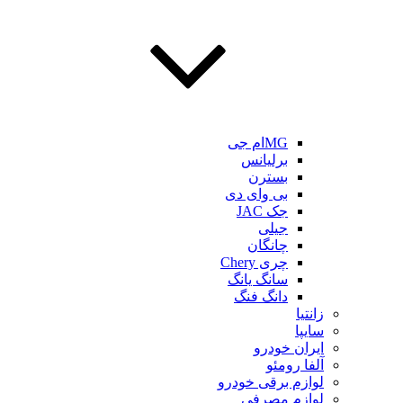
MGام جی
برلیانس
بسترن
بی وای دی
جک JAC
جیلی
چانگان
چری Chery
سانگ یانگ
دانگ فنگ
زانتیا
سایپا
ایران خودرو
آلفا رومئو
لوازم برقی خودرو
لوازم مصرفی