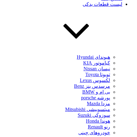
لیست قطعات یدکی
هیوندای Hyundai
کیاموتور KIA
نیسان Nissan
تویوتا Toyota
لکسوس Lexus
مرسدس بنز Benz
بی ام و BMW
پورشه porsche
مزدا Mazda
میتسوبیشی Mitsubishi
سوزوکی Suzuki
هوندا Honda
رنو Renault
خودروهای چینی