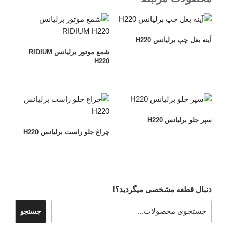
آینه بغل چپ برلیانس H220
شمع موتور برلیانس RIDIUM
H220
سپر جلو برلیانس H220
چراغ جلو راست برلیانس H220
دنبال قطعه مشخصی میگردید؟!
جستجو