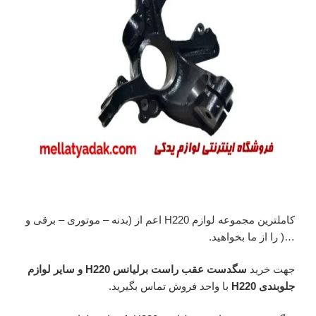
کاملترین مجموعه لوازم H220 اعم از (بدنه – موتوری – برقی و
…( را از ما بخواهید.
جهت خرید
سگدست عقب راست برلیانس H220 و سایر لوازم
جلوبندی H220
با واحد فروش تماس بگیرید.