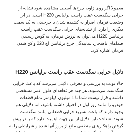
معمولا اگر روی زاویه چرخ‌ها آسیبی مشاهده شود نشانه از
خرابی سگدست عقب راست برلیانس H220 است. در این
وضعیت فرمان اصرار به کشیده شدن یا چرخیدن به یک سمت
دیگری را دارد. از نشانه‌های خرابی سگدست عقب راست
برلیانس H220 می‌توان به لرزش فرمان، به گوش رسیدن
صداهای ناهنجار، ساییدگی چرخ برلیانس اچ 220 و کج شدن
فرمان اشاره کرد.
دلایل خرابی سگدست عقب راست برلیانس H220
حالا نوبت به بررسی و معرفی دلایلی می‌رسد که باعث خرابی
سگدست می‌شوند. هر چند هر قطعه‌ای طول عمر مشخصی
داشته و قرار نیست شما تا 1 میلیون کیلومتر تمام قطعات
خودرو را مانند روز اول در اختیار داشته باشید، اما دلایلی هم
وجود دارند که باعث تسریع خرابی قطعاتی مانند سگدست
شوند. شناخت این دلایل از این جهت اهمیت دارد که با در پیش
گرفتن راهکارهای منطقی مانع از بروز آنها شده و شرایطی را به