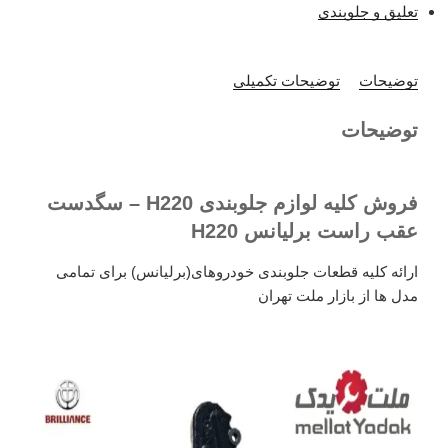
تعلیق و جلوبندی
توضیحات
توضیحات تکمیلی
توضیحات
فروش کلیه لوازم جلوبندی H220 – سگدست
عقب راست برلیانس H220
ارائه کلیه قطعات جلوبندی خودروهای(برلیانس) برای تمامی
مدل ها از بازار ملت تهران