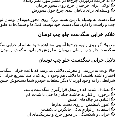
🔴 به حرکت درآوردن چرخ‌ها در مسیر مورد نظر راننده
🔴 لولایی برای چرخیدن چرخ روی محور فرمان
🔴 وسیله‌‌ای برای یاتاقان بندی چرخ حول محورش
سگ‌ دست به وسیله یک پین نسبتا بزرگ روی محور هیوندای توسان لول
چپ و راست را دارد. سگ دست خود توسط کمک‌ها و سیبک‌ها به طبق
علائم خرابی سگدست جلو چپ توسان
معمولا اگر روی زاویه چرخ‌ها آسیبی مشاهده شود نشانه از خرابی 
سگدست جلو چپ توسان می‌توان به لرزش فرمان، به گوش رسیدن صدا
دلایل خرابی سگدست جلو چپ توسان
اختیار داشته باشید، اما دلایلی هم وجود دارند که باعث تسریع خرابی
شرایطی را به وجود آورید تا دیگر قطعات خودرو شما دستخوش چنین ا
🔴 تصادف شدید که در محل قرارگیری سگدست باشد.
🔴 برخورد از کنار به حاشیه خیابان‌ها حتی با شدت کم
🔴 افتادن در چاله‌های عمیق
🔴 عبور نامطمئن از روی دست‌اندازها
🔴 استفاده از لوازم یدکی جایگزین بی‌کیفیت
🔴 خرابی و شکستگی در محور چرخ و بلبرینگ‌های آن