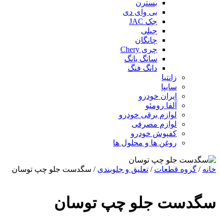
بسترن
بی وای دی
جک JAC
جیلی
چانگان
چری Chery
سانگ یانگ
دانگ فنگ
زانتیا
سایپا
ایران خودرو
آلفا رومئو
لوازم برقی خودرو
لوازم مصرفی
کفپوش خودرو
روغن ها و محلول ها
خانه
/
گروه قطعات
/
تعلیق و جلوبندی
/ سگدست جلو چپ توسان
سگدست جلو چپ توسان