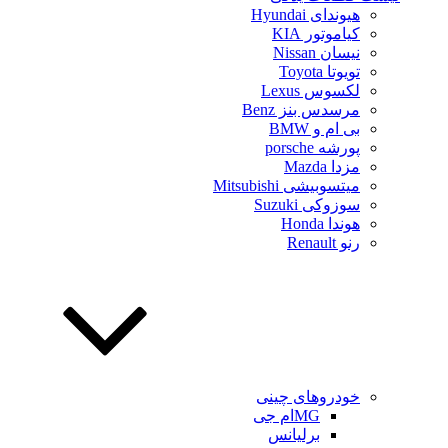
هیوندای Hyundai
کیاموتور KIA
نیسان Nissan
تویوتا Toyota
لکسوس Lexus
مرسدس بنز Benz
بی ام و BMW
پورشه porsche
مزدا Mazda
میتسوبیشی Mitsubishi
سوزوکی Suzuki
هوندا Honda
رنو Renault
خودروهای چینی
MGام جی
برلیانس