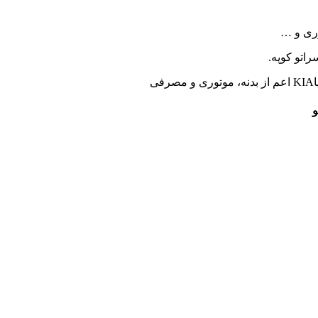
وری و …
اتو کوپه.
ی
و