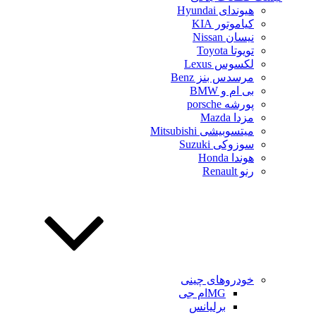
هیوندای Hyundai
کیاموتور KIA
نیسان Nissan
تویوتا Toyota
لکسوس Lexus
مرسدس بنز Benz
بی ام و BMW
پورشه porsche
مزدا Mazda
میتسوبیشی Mitsubishi
سوزوکی Suzuki
هوندا Honda
رنو Renault
خودروهای چینی
MGام جی
برلیانس