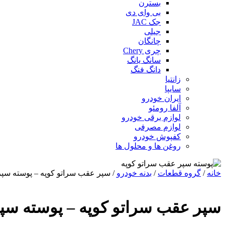
بسترن
بی وای دی
جک JAC
جیلی
چانگان
چری Chery
سانگ یانگ
دانگ فنگ
زانتیا
سایپا
ایران خودرو
آلفا رومئو
لوازم برقی خودرو
لوازم مصرفی
کفپوش خودرو
روغن ها و محلول ها
خانه
/
گروه قطعات
/
بدنه خودرو
/ سپر عقب سراتو کوپه – پوسته سپر
سپر عقب سراتو کوپه – پوسته سپر