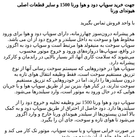
جهت خرید سوپاپ دود و هوا ورنا 1500 و سایر قطعات اصلی
هیوندای ورنا
با واحد فروش تماس بگیرید
هر پیشرانه درون‌سوز چهارزمانه، دارای سوپاپ دود و هوا برای ورود
مخلوط هوا و سوخت به داخل سیلندر و خروج دود از آن می باشد.
سوپاپ سوخت به منیفولد هوا مرتبط است و سوپاپ دود به اگزوز.
در واقع، سوپاپ‌ها دروازه‌های ورود و خروج موتور محسوب
می‌شوند که سلامت کاری آنها، اثر بسیار بالایی در راندمان و کارکرد
پیشرانه دارد.
سوپاپ هوا در خودروهایی که سیستم سوخت رسانی آنها از نوع
تزریق مستقیم سوخت است، فقط وظیفه انتقال هوای تازه به
درون سیلندرها را دارند، اما در خودروهایی که تزریق مستقیم
سوخت ندارند، در کنار هوا، بنزین نیز از طریق سوپاپ هوا و با جریان
هوایی که در حال ورود به موتور است، وارد سیلندرها می‌شود.
سوپاپ دود و هوا ورنا 1500 نیز وظیفه تخلیه و خروج دود را از
سیلندرها دارد. دود حاصل از احتراق از طریق سوپاپ دود و به کمک
بالا آمدن پیستون‌ها از سیلندر هیوندای ورنا خارج و وارد اگزوز
می‌شود تا هوای تازه و سوخت، جای آن را بگیرد.
در صورت خرابی سوپاپ و یا سیت سوپاپ، موتور تک کار می کند و
صدای چلق چلق از آن شنیده می شود.