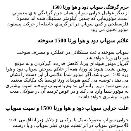
جرم گرفتگی سوپاپ دود و هوا ورنا 1500
از دیگر عوامل خرابی سوپاپ همان جرم گرفتگي هاي معمولي
است. موتورهايي كه چندين كيلومتر مستهلك شده اند معمولا
فلزسطحي و كفي سوپاپ در اثر گرماي حاصله از حركت پيستون
موتور تحليل مي رود.
علائم سوپاپ دود و هوا ورنا 1500 سوخته
سوپاپ سوخته باعث مشکلاتی در عملکرد و مصرف سوخت
هیوندای ورنا خواهد شد.
گیرپاژ موتور هیوندای ورنا، کاهش قدرت، گیرکردن و به موقع
روشن نشدن هیوندای ورنا، همه از علائم سوختن سوپاپ دود و هوا
ورنا 1500 می باشد. اگر موتور شما علائمی از این دست را نشان
می دهد ، توصیه می کنیم هیوندای ورنا توسط یک مکانیک معتمد
بررسی شود ، زیرا رانندگی مداوم با سوپاپ سوخته آسیب بیشتری
به موتور شما وارد می کند و در عوض ترمیم آن در طولانی مدت
هزینه بیشتری خواهد داشت.
علت خرابی سوپاپ دود و هوا ورنا 1500 و سیت سوپاپ
خرابی سوپاپ معمولا به یک یا ترکیبی از دلایل زیر اتفاق می افتد:
🔴 سوختن سوپاپ در اثر تنظیم نبودن فیلر سوپاپ، و یا درست
نبودن نسبت هوا و سوخت.