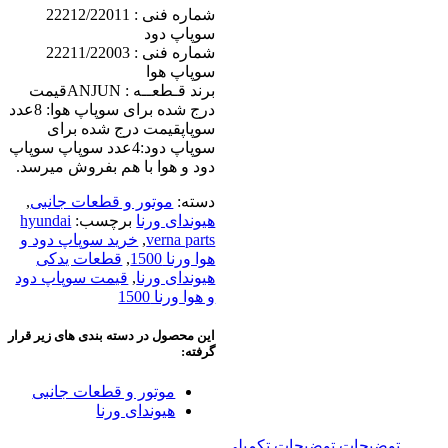
شماره فنی : 22212/22011
سوپاپ دود
شماره فنی : 22211/22003
سوپاپ هوا
برند قـطعــه : ANJUNقیمت
درج شده برای سوپاپ هوا: 8عدد
سوپاپقیمت درج شده برای
سوپاپ دود:4عدد سوپاپ سوپاپ
دود و هوا با هم بفروش میرسد.
دسته:
موتور و قطعات جانبی
,
هیوندای ورنا
برچسب:
hyundai
verna parts
,
خرید سوپاپ دود و
هوا ورنا 1500
,
قطعات یدکی
هیوندای ورنا
,
قیمت سوپاپ دود
و هوا ورنا 1500
این محصول در دسته بندی های زیر قرار
گرفته:
موتور و قطعات جانبی
هیوندای ورنا
توضیحات
توضیحات تکمیلی