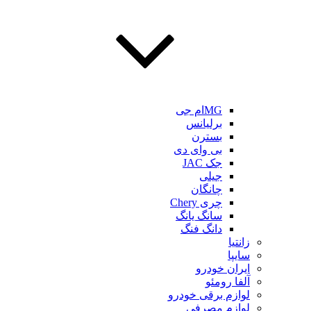
MGام جی
برلیانس
بسترن
بی وای دی
جک JAC
جیلی
چانگان
چری Chery
سانگ یانگ
دانگ فنگ
زانتیا
سایپا
ایران خودرو
آلفا رومئو
لوازم برقی خودرو
لوازم مصرفی