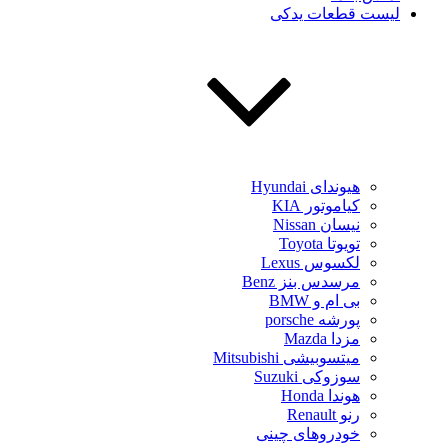
لیست قطعات یدکی
هیوندای Hyundai
کیاموتور KIA
نیسان Nissan
تویوتا Toyota
لکسوس Lexus
مرسدس بنز Benz
بی ام و BMW
پورشه porsche
مزدا Mazda
میتسوبیشی Mitsubishi
سوزوکی Suzuki
هوندا Honda
رنو Renault
خودروهای چینی