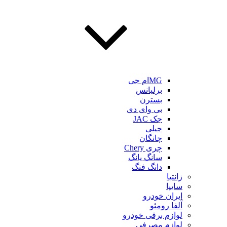
MGام جی
برلیانس
بسترن
بی وای دی
جک JAC
جیلی
چانگان
چری Chery
سانگ یانگ
دانگ فنگ
زانتیا
سایپا
ایران خودرو
آلفا رومئو
لوازم برقی خودرو
لوازم مصرفی