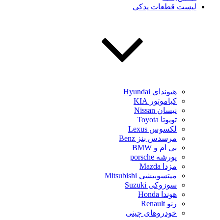
لیست قطعات یدکی
هیوندای Hyundai
کیاموتور KIA
نیسان Nissan
تویوتا Toyota
لکسوس Lexus
مرسدس بنز Benz
بی ام و BMW
پورشه porsche
مزدا Mazda
میتسوبیشی Mitsubishi
سوزوکی Suzuki
هوندا Honda
رنو Renault
خودروهای چینی