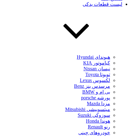
لیست قطعات یدکی
هیوندای Hyundai
کیاموتور KIA
نیسان Nissan
تویوتا Toyota
لکسوس Lexus
مرسدس بنز Benz
بی ام و BMW
پورشه porsche
مزدا Mazda
میتسوبیشی Mitsubishi
سوزوکی Suzuki
هوندا Honda
رنو Renault
خودروهای چینی