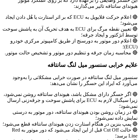
این حسگر وظایفی را برعهده دارد که بر روی عملکرد موتور
هیوندای سانتافه تاثیر می‌گذارند:
🔴 اعلام حرکت فلایویل به ECU که بر اثر استارت یا هُل دادن ایجاد
می‌شود؛
🔴 تعیین نقطه مرگ برای ECU به هدف تحریک آن به پاشش سوخت
توسط انژکتور و ایجاد جرقه؛
🔴 اعلام دور موتور به دورسنج از طریق کامپیوتر مرکزی خودرو
(ECU)؛
🔴 محاسبه زمان جرقه و تنظیم دور موتور و تشخیص حالت موتور.
علایم خرابی سنسور میل لنگ سانتافه
سنسور میل لنگ سانتافه در صورت خرابی مشکلاتی را به‌وجود
می‌آورد که ایراد این حسگر را نشان می‌دهد:
🔵 اگر حسگر دارای مشکل باشد، هیوندای سانتافه روشن نمی‌شود،
زیرا سیگنال لازم به ECU برای پاشش سوخت و جرقه‌زنی ارسال
نمی‌شود؛
🔵 در زمان روشن بودن هیوندای سانتافه، دور موتور به درستی
نمایش داده نمی‌شود؛
🔵 پمپ بنزین در هنگام استارت زدن هیوندای سانتافه قطع می‌شود؛
🔵 حالت Cut Off قبل از این ایجاد می‌شود که دور موتور به Red
Line برسد؛