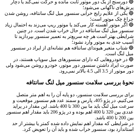
🔵 دورسنج از یک دور موتور ثابت مانده و حرکت نمی‌کند یا دچار
پرش‌های ناگهانی می‌شود؛
🔵 یکی از علایم رایج خرابی سنسور میل لنگ سانتافه، روشن شدن
چراغ چک موتور است؛
🔵 اگر موتور آهسته کار می‌کند یا موتور ریپ می‌زند به احتمال زیاد
سنسور میل لنگ سانتافه در حال خراب شدن است. در چنین
شرایطی بهتر است هر چه سریع‌تر به تعمیر سنسور بپردازید تا
آسیب جدی به موتور وارد نشود؛
🔵 شتاب متغیر هیوندای سانتافه هم نشانه‌ای از ایراد در سنسور
میل لنگ است.
🔵 در خودروهایی که دارای سنسورهای میل سوپاپ هستند، در
صورت ایراد داشتن سنسور دور موتور، خودرو روشن می‌شود ولی
دور موتور از 3.5 الی 4.5 بالاتر نمی‌رود.
نحوۀ بررسی سلامت سنسور میل لنگ سانتافه
برای بررسی سلامت سنسور، دو پایه آن را به اهم متر متصل
می‌کنیم. در پژو 405، پارس و سمند عدد هم سنسور موقعیت و
سرعت میل لنگ باید ما بین 300 تا 400 باشد. این مقدار در پراید
عددی بین 320 تا 400 اهم بوده و در پژو 206 باید مقدار اهم سنسور
بین 200 تا 400 باشد.
در شرایطی که مقدار اهم نمایش داده شده کمتر یا بیشتر از حد
استاندارد بود، سنسور خراب شده و باید آن را تعویض کرد.