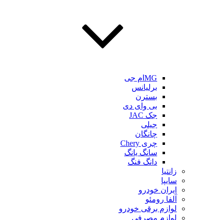
MGام جی
برلیانس
بسترن
بی وای دی
جک JAC
جیلی
چانگان
چری Chery
سانگ یانگ
دانگ فنگ
زانتیا
سایپا
ایران خودرو
آلفا رومئو
لوازم برقی خودرو
لوازم مصرفی