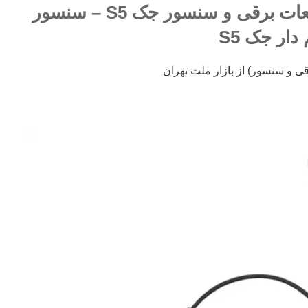
فروش کلیه لوازم قطعات برقی و سنسور جک S5 – سنسور
ار جک S5