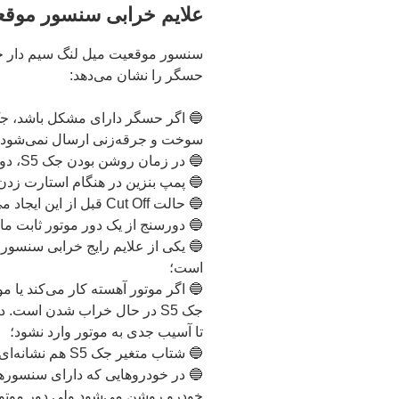
علایم خرابی سنسور موقعی
حسگر را نشان می‌دهد:
سوخت و جرقه‌زنی ارسال نمی‌شود؛
🔵 در زمان روشن بودن جک S5، دور موتور به درستی نمایش داده نمی‌شود؛
🔵 پمپ بنزین در هنگام استارت زدن جک S5 قطع م
🔵 حالت Cut Off قبل از این ایجاد می‌شود که دور موتور به Red Line برسد؛
🔵 دورسنج از یک دور موتور ثابت ما
است؛
🔵 اگر موتور آهسته کار می‌کند یا 
جک S5 در حال خراب شدن است. 
تا آسیب جدی به موتور وارد نشود؛
🔵 شتاب متغیر جک S5 هم نشانه‌ای از ایراد در سنسور میل لنگ است.
🔵 در خودروهایی که دارای سنسوره
خودرو روشن می‌شود ولی دور موتور از 3.5 الی 4.5 بالاتر ن