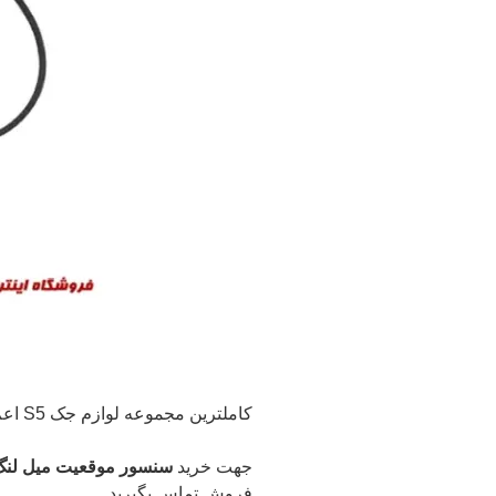
کاملترین مجموعه لوازم جک S5 اعم از (بدنه – موتوری – برقی و …(
جهت خرید
سنسور موقعیت میل لنگ سیم دار جک S5 و سایر
فروش تماس بگیرید.