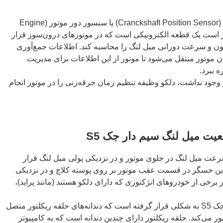
سنسور موقعیت و سرعت میل لنگ (Cranckshaft Position Sensor) یا سنسور دور موتور (Engine
Spe) که به ESS مشهور است یک قطعه الکترونیکی است که در موتورهای درون‌سوز قرار
ون و سرعت دورانی میل لنگ را محاسبه کند. اطلاعات جمع‌آوری
موتور منتقل می‌شود تا موتور از این اطلاعات برای مدیریت
ه ببرد.
جود نداشت، دلکو وظیفه تنظیم زمان جرقه‌زنی را در موتور انجام
ت میل لنگ سیم دار جک S5
ت میل لنگ در جلوی موتور و در نزدیکی پولی میل لنگ قرار
ا این حسگر در قسمت عقب موتور بر روی پوسته کلاچ و در نزدیکی
برخی از خودروهای انژکتوری که دارای دلکو هستند (مانند پراید)،
سنسور موقعیت میل لنگ سیم دار جک S5 به شکلی قرار گرفته است که دندانه‌های حلقه ریکلتور متصل
 می‌کند. حلقه ریکلتور دارای چندین دندانه است که به کامپیوتر