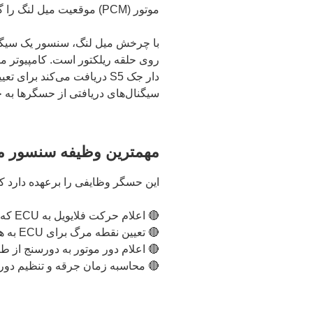
موتور (PCM) موقعیت میل لنگ را گزارش می‌دهند.
با چرخش میل لنگ، سنسور یک سیگنال 
دار جک S5 دریافت می‌کند برای تعیین زمان جرقه‌زنی در سیلندرها استفاده می‌کند.
سیگنال‌های دریافتی از حسگرها به خ
مهمترین وظیفه سنسور مو
این حسگر وظایفی را برعهده دارد که بر روی ع
🔴 اعلام حرکت فلایویل به ECU که بر اثر استارت یا هُل دادن ایجاد می‌شود؛
🔴 تعیین نقطه مرگ برای ECU به هدف تحریک آن به پاشش سوخت توسط انژکتور و ایجاد جرقه؛
🔴 اعلام دور موتور به دورسنج از طریق
🔴 محاسبه زمان جرقه و تنظیم دور