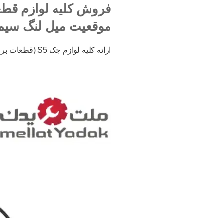
موقعیت میل لنگ سیم د
ارائه کلیه لوازم جک S5 (قطعات برقی و سنسور) از بازار ملت تهران