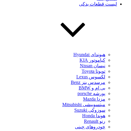
لیست قطعات یدکی
هیوندای Hyundai
کیاموتور KIA
نیسان Nissan
تویوتا Toyota
لکسوس Lexus
مرسدس بنز Benz
بی ام و BMW
پورشه porsche
مزدا Mazda
میتسوبیشی Mitsubishi
سوزوکی Suzuki
هوندا Honda
رنو Renault
خودروهای چینی