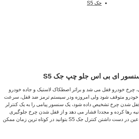
جک S5
سور ای بی اس جلو چپ جک S5
، چرخ خودرو قفل می شد و براثر اصطکاک لاستیک و جاده خودرو
ت خودرو متوقف شود ولی امروزه ودر سیستم ترمز ضد قفل، سرعت
و اگر قفل شدن چرخ تشخیص داده شود، یک سنسور پیامی را به یک کنترلر
 ترمز را تا ۲۰ بار در ثانیه رها کرده و مجددا فشار می دهد و از قفل شدن چرخ جلوگیری
می کند و به شما کمک می کند تا در عین در دست داشتن کنترل جک S5 بتوانید در کوتاه ترین زمان ممکن