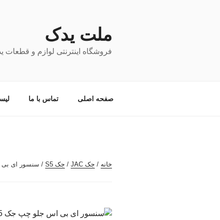
فتن
ه
حتوا
ملت یدک
فروشگاه اینترنتی لوازم و قطعات ی
صفحه اصلی
تماس با ما
لیس
خانه
/
جک JAC
/
جک S5
/ سنسور ای بی ا