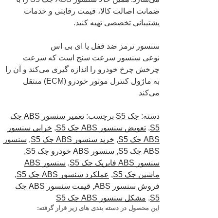
ضمانت اصالت کالا، قیمت رقابتی و خدمات
پشتیبانی تخصصی تهیه کنید.
سنسور ترمز ضد قفل یا ای بی اس
نوعی سنسور سرعت سنج است که سرعت
چرخش چرخ خودرو را اندازه گیری می‌کند و آن را
به ماژول کنترل موتور خودرو (ECM) منتقل
می‌کند
دسته:
جک S5
برچسب:
تعمیر سنسور ABS جک
S5
,
تعویض سنسور ABS جک S5
,
خرابی سنسور
ABS جک S5
,
خرید سنسور ABS جک S5
,
سنسور
ABS جک S5
,
سنسور ABS خودرو جک S5
,
سنسور ABS فابریک جک S5
,
سنسور ABS
ماشین جک S5
,
عملکرد سنسور ABS جک S5
,
فروش سنسور ABS
,
قیمت سنسور ABS جک
S5
,
مشکل سنسور ABS جک S5
این محصول در دسته بندی های زیر قرار گرفته: