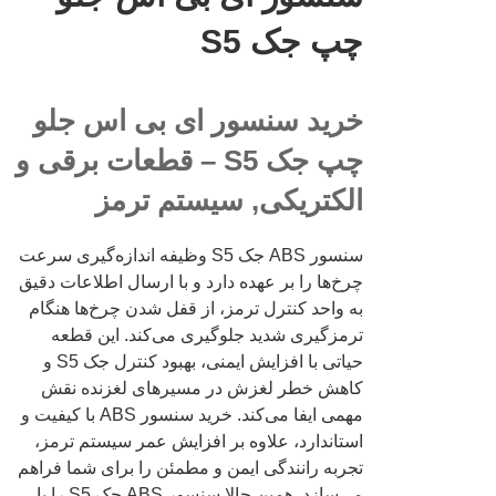
چپ جک S5
خرید سنسور ای بی اس جلو
چپ جک S5 – قطعات برقی و
الکتریکی, سیستم ترمز
سنسور ABS جک S5 وظیفه اندازه‌گیری سرعت
چرخ‌ها را بر عهده دارد و با ارسال اطلاعات دقیق
به واحد کنترل ترمز، از قفل شدن چرخ‌ها هنگام
ترمزگیری شدید جلوگیری می‌کند. این قطعه
حیاتی با افزایش ایمنی، بهبود کنترل جک S5 و
کاهش خطر لغزش در مسیرهای لغزنده نقش
مهمی ایفا می‌کند. خرید سنسور ABS با کیفیت و
استاندارد، علاوه بر افزایش عمر سیستم ترمز،
تجربه رانندگی ایمن و مطمئن را برای شما فراهم
می‌سازد. همین حالا سنسور ABS جک S5 را با