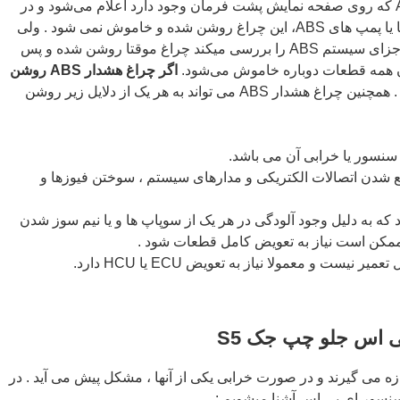
روشن شدن چراغ مخصوص به ABS که روی صفحه نمایش پشت فرمان وجود دارد اعلام می‌شود و در
صورت وجود هر خرابی در سوپاپ‌ ها یا پمپ‌ های ABS، این چراغ روشن شده و خاموش نمی شود . ولی
زمانی که ECU وضعیت قطعات و اجزای سیستم ABS را بررسی میکند چراغ موقتا روشن شده و پس
 همه‌ قطعات دوباره خاموش می‌شود.
اگر چراغ هشدار ABS روشن
باید سریع اقدام به تعمیر آن کنید . همچنین چراغ هشدار ABS می تواند به هر یک از دلایل زیر روشن
نسور یا خرابی آن می باشد.
شدن اتصالات الکتریکی و مدارهای سیستم ، سوختن فیوزها و
د که به دلیل وجود آلودگی در هر یک از سوپاپ ها و یا نیم ‌سوز شدن
ممکن است نیاز به تعویض کامل قطعات شود .
یر نیست و معمولا نیاز به تعویض ECU یا HCU دارد.
ی اس جلو چپ جک S5
 را اندازه می گیرند و در صورت خرابی یکی از آنها ، مشکل پیش می آید . در
 سنسور ای بی اس آشنا میشویم :