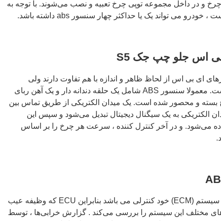
 هر چرخ و در داخل مجموعه توپی چرخ تعبیه و نصب می‌شوند. با توجه به
رو می تواند یک یا حداکثر چهار سنسور abs داشته باشد.
ی اس جلو چپ جک S5
 ای بی اس از لحاظ ظاهر و اندازه با هم تفاوت دارند ولی
مکانیزم و روش عملکرد آنها یکی است. معمولا سنسور ABS شامل یک حلقه دندانه دار و یک آهن ربای
پیچ بسته و محصور شده است. یک میدان الکتریکی از طریق تماس بین
یدان الکتریکی به یک سیگنال دیجیتال تبدیل می‌شود و سپس این
 کنترل کننده EBS فرستاده می‌شود. و در آخر کنترل کننده ، سرعت هر چرخ را بر اساس
.
سیستم ABS جک S5 چون مجهز به سیستم (ECM) خود کنترلی می باشد بنابراین ECU که وظیفه عیب
ای مختلف این سیستم را بررسی می‌کند . گزارش خرابی‌ها ، توسط