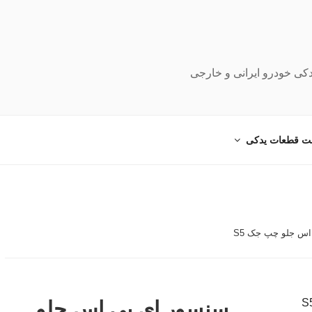
دکی خودرو ایرانی و خارجی
ت قطعات یدکی
س جلو چپ جک S5
سنسور ای بی اس جلو