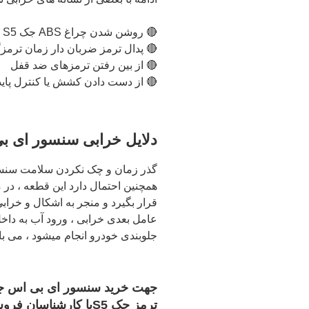
🔴 روشن شدن چراغ ABS جک S5
🔴 پدال ترمز ضربان دار زمان ترمز
🔴 از بین رفتن ترمزهای ضد قفل
🔴 از دست دادن کشش یا کنترل پایدا
دلایل خرابی سنسور ای ب
گذر زمان و چک نکردن سلامت سنسو
همچنین احتمال دارد این قطعه ، در 
قرار بگیرد و منجر به اشکال و خرا
عامل بعدی خرابی ، ورود آب به داخل
جلوبندی خودرو انجام میشود ، می با
ترمز جک S5با کارشناسان فروش شرکت در ارتباط باشید