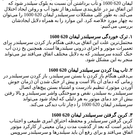
لیفان 620 1600 و تاب برداشتن آن نسبت به بلوک سیلندر ‌شود که
این اتفاق نیز در عایق‌بندی سیلندرها از نفوذ آب و روغن ایجاد اختلال
می‌کند. به طور کلی مشکلات سرسیلندر لیفان 620 1600 را می‌توان
به چهار مورد خلاصه کرد. این موارد را به همراه دلایل ایجادشان
بررسی می‌کنیم:
۱. ترک خوردگی سرسیلندر لیفان 620 1600
محتمل‌ترین علت این اتفاق بی‌دقتی هنگام باز کردن سرسیلندر برای
تعمیرات موتور و اجزای درونی سیلندرها است. همچنین یخ زدن آب
خنک کننده‌ سرسیلندر که به دلایل مختلف اتفاق می‌افتد نیز می‌تواند
منجر به این مشکل شود.
۲. تاب پیدا کردن سرسیلندر لیفان 620 1600
بی‌دقتی هنگام باز کردن یا بستن سرسیلندر، باز کردن سرسیلندر در
زمانی که دمای آن بالا است و پیش از خنک شدن آن (زمان جوش
آوردن موتور)، تنظیم نادرست و اشتباه بستن پیچ‌های اتصال
سرسیلندر به سیلندر، نقص و سوختگی واشر سرسیلندر و بالا رفتن
بیش از حد دمای موتور به هر دلیلی که ایجاد شود می‌تواند
سرسیلندر لیفان 620 1600 را دچار تاب‌ دیدگی می‌کند.
۳. کربن گرفتن سرسیلندر لیفان 620 1600
کربن گرفتن سرسیلندر و محفظه‌ احتراق امری طبیعی و اجتناب
ناپذیر است که بعد از گذشت مدت زمان معینی از کارکرد موتور
اتفاق می‌افتد و برای رفع آن باید سیلندرها و سرسیلندر سرویس