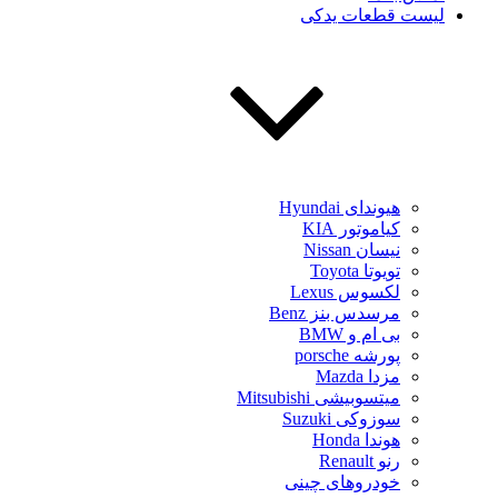
لیست قطعات یدکی
هیوندای Hyundai
کیاموتور KIA
نیسان Nissan
تویوتا Toyota
لکسوس Lexus
مرسدس بنز Benz
بی ام و BMW
پورشه porsche
مزدا Mazda
میتسوبیشی Mitsubishi
سوزوکی Suzuki
هوندا Honda
رنو Renault
خودروهای چینی