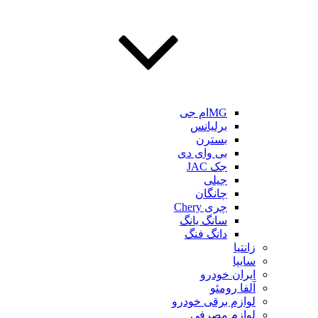
MGام جی
برلیانس
بسترن
بی وای دی
جک JAC
جیلی
چانگان
چری Chery
سانگ یانگ
دانگ فنگ
زانتیا
سایپا
ایران خودرو
آلفا رومئو
لوازم برقی خودرو
لوازم مصرفی