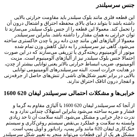
جنس سرسیلندر
این قطعه‌ فلزی مانند بلوک سیلندر باید مقاومت حرارتی بالایی
داشته باشد تا بتواند دمای بالای محفظه‌ احتراق و اشتعال درون آن
را تحمل کند. معمولا این قطعه را از جنس بلوک سیلندر می‌سازند تا
توان حرارتی به همان مقدار را داشته باشد. بنابراین سرسیلندر
معمولا از آلیاژهای آهن مانند چدن دانه ریز یا چدن خاکستری ساخته
می‌شود. گاهی نیز سرسیلندر را به دلیل کاهش وزن تمام شده‌
موتور از آلومینیوم ریخته‌گری یا تزریقی می‌سازند که در این صورت
احتمالا جنس بلوک سیلندر نیز از آلیاژهای آلومینیوم است. مزیت
آلومینیوم، ضریب انبساط حرارتی بالاتر یعنی توانایی بیشتر از چدن،
در هدایت حرارت است. البته سرسیلندرهای آلومینیومی توانایی
بالایی در برابر تغییر شکل‌های ناشی از تنش‌های حاصل از جرقه‌زنی
و انفجار درون اتاقک احتراق ندارند.
خرابی‌ها و مشکلات احتمالی سرسیلندر لیفان 620 1600
از آنجا که سرسیلندر لیفان 620 1600 با آلیاژی مقاوم به گرما و
فشار و ضربه ساخته می‌شود بنابراین استهلاک چندانی ندارد و به
ندرت دچار خرابی و مشکل می‌شود. البته سلامت آن تا حد زیادی
وابسته به سلامت و عملکرد بی‌نقص سیستم روغن‌کاری و سیستم
خنک‌کاری لیفان 620 مانند واتر پمپ، رادیاتور و اویل پمپ است.
مشکل هر یک از این قطعات می‌تواند منجر به تغییر شکل سرسیلندر