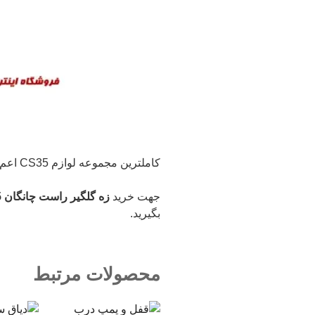
کاملترین مجموعه لوازم CS35 اعم از (بدنه – موتوری – برقی و …(
جهت خرید
زه گلگیر راست چانگان CS35 و سایر قطعات بدنه چانگان CS35
بگیرید.
محصولات مرتبط