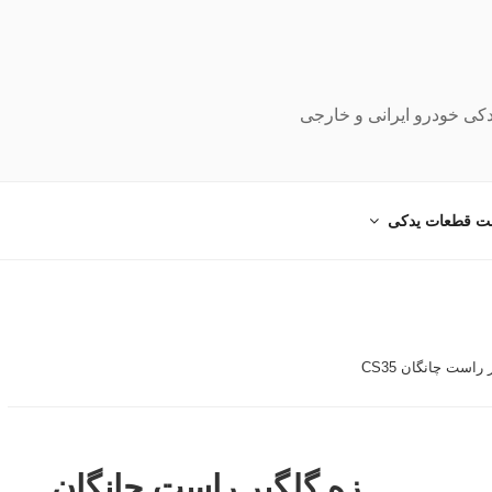
دکی خودرو ایرانی و خارجی
ت قطعات یدکی
راست چانگان CS35
زه گلگیر راست چانگان