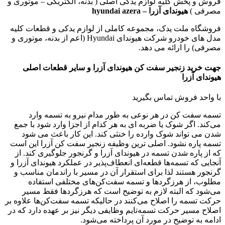
فروش و پخش کلیه لوازم یدکی اصلی ( بدنه، الکتریکی – موتوری و
مصرفی )
هیوندای آزرا – hyundai azera
فروشگاه ملت یدک، مجموعه کاملی از لوازم یدکی و قطعات کلیه
مدل های خودرو شرکت هیوندای Hyundai (اعم از بدنه، موتوری و
مصرفی) را ارائه می دهد.
جهت خرید زنجیر سفت کن هیوندای آزرا و سایر قطعات اصلی
هیوندای آزرا
با واحد فروش تماس بگیرید
تسمه سفت کن در هر نوعی به طور مدام نیرو به تسمه وارد
می‌کند. اگر شوک یا ضربه ای به هر کدام از اجزا وارد شود با جمع
شدن می ‌تواند شوک وارده را خنثی کند. این کار باعث می شود
تسمه پاره نشود. اصلی‌ ترین وظیفه زنجیر سفت کن آزرا این است
که از پاره شدن تسمه در هیوندای آزرا و گرنجور جلوگیری کند. از
آنجایی که تسمه‌ها قطعه‌ای انعطاف‌پذیر در عملکرد هیوندای آزرا و
گرنجور هستند لذا برای استقرار آن در مسیر با راندمان مناسب و
مطلوب، از هرزگردها و تسمه سفت‌کن‌های مختلفی استفاده
می‌شود که البته لازم به توضیح است که هرزگردها فقط مسیر
حرکت تسمه را اصلاح می‌کنند در حالیکه تسمه سفت‌کن‌ها علاوه بر
اصلاح مسیر حرکت تسمه‌تایم وظایفی دیگر نیز بر عهده دارد که در
ادامه به توضیح در مورد آن پرداخته می‌شود.