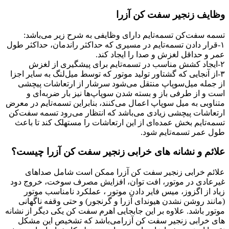
وظایف زنجیر سفت کن آزرا
تسمه سفت‌کن تسمه‌تایم دارای وظایفی به شرح زیر می‌باشد:
۱-قرار دادن تسمه‌تایم در مسیری که حداکثر راندمان، حداکثر طول
عمر و حداقل لغزش و صدا را ایجاد کند.
۲-ایجاد کشش مناسب در تسمه‌تایم برای پیشگیری از لغزش
۳-از آنجایی که گشتاور تولید موتور که توسط میل‌لنگ به سایر اجزا
از جمله میل‌سوپاپ منتقل می‌شود سرشار از ارتعاشات پیچشی
است و از طرفی باز و بسته شدن سوپاپ‌ها نیز بار ضربه‌ای و
متناوبی به میل سوپاپ اعمال می‌کنند، بنابراین تسمه‌تایم در معرض
ارتعاشات پیچشی زیادی می‌باشد که انتظار می‌رود تسمه‌ سفت‌کن
تسمه‌تایم بخش عمده‌ای از این ارتعاشات را مستهلک کند تا باعث
طول عمر تسمه‌تایم شود.
علائم و نشانه های خرابی زنجیر سفت کن آزرا چیست؟
علائم خرابی زنجیر سفت کن آزرا ممکن است شامل صداهای
غیرعادی در موتور، افت توان، افزایش مصرف سوخت، خروج دود
زیاد از اگزوز، میس فایر دادن موتور ، عملکرد نامناسب موتور
(مانند روشن نشدن هیوندای آزرا و گرنجور) و حتی وقفه ناگهانی
موتور باشد. علاوه بر این جابجایی اهرم سفت کن یکی دیگر از نشانه
های خرابی زنجیر سفت کن آزرامی‌باشد که تشخیص این مشکل