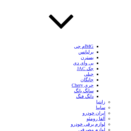
MGام جی
برلیانس
بسترن
بی وای دی
جک JAC
جیلی
چانگان
چری Chery
سانگ یانگ
دانگ فنگ
زانتیا
سایپا
ایران خودرو
آلفا رومئو
لوازم برقی خودرو
لوازم مصرفی