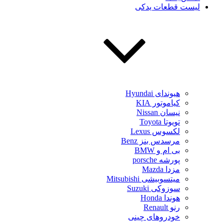
لیست قطعات یدکی
هیوندای Hyundai
کیاموتور KIA
نیسان Nissan
تویوتا Toyota
لکسوس Lexus
مرسدس بنز Benz
بی ام و BMW
پورشه porsche
مزدا Mazda
میتسوبیشی Mitsubishi
سوزوکی Suzuki
هوندا Honda
رنو Renault
خودروهای چینی